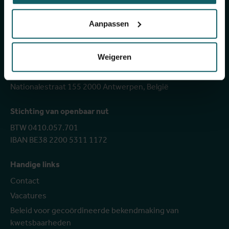
Aanpassen
facebook
instagram
bluesky
linkedIn
youtube
vimeo
Weigeren
Instituut voor Tropische Geneeskunde
Nationalestraat 155 2000 Antwerpen, België
Stichting van openbaar nut
BTW 0410.057.701
IBAN BE38 2200 5311 1172
Handige links
Contact
Vacatures
Beleid voor gecoördineerde bekendmaking van
kwetsbaarheden