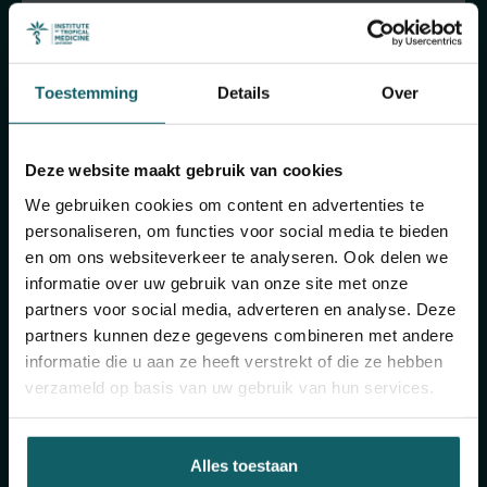
Schrijf je in voor onze algemene nieuwsbrief en
The Healthropist, onze nieuwsbrief
fondsenwerving, om (twee)maandelijkse updates
Toestemming
Details
Over
te ontvangen over ons onderzoek, projecten,
inzichten, aankomende evenementen,
opleidingen, en nog veel meer!
Deze website maakt gebruik van cookies
We gebruiken cookies om content en advertenties te
personaliseren, om functies voor social media te bieden
Schrijf je in voor onze algemene
nieuwsbrief
en om ons websiteverkeer te analyseren. Ook delen we
informatie over uw gebruik van onze site met onze
partners voor social media, adverteren en analyse. Deze
Schrijf je in voor The Healthropist
partners kunnen deze gegevens combineren met andere
informatie die u aan ze heeft verstrekt of die ze hebben
verzameld op basis van uw gebruik van hun services.
Onze socials
Alles toestaan
Volg ons op onze socials en discussieer mee!