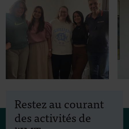
30 juillet 2026
- Articles
2
Mobilité Erasmus+ :
Restez au courant
formation pratique en
des activités de
lutte antivectorielle et