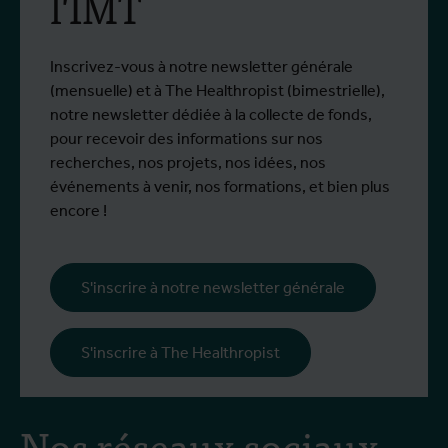
l'IMT
virus du Nil occidental
Du 6 au 17 juillet 2026, Stien Vereecken et
D
Plus d'info
P
Emma Vandenberghe, deux scientifiques
s
de l'Unité d'Entomologie `à l'IMT, ont
i
Inscrivez-vous à notre newsletter générale
participé à un programme de formation
d
(mensuelle) et à The Healthropist (bimestrielle),
spécialisé chez Ecodevelopment, en
N
notre newsletter dédiée à la collecte de fonds,
Grèce, grâce au soutien d'une bourse de
d
pour recevoir des informations sur nos
mobilité Erasmus+.
p
recherches, nos projets, nos idées, nos
œ
événements à venir, nos formations, et bien plus
l
encore !
s
i
l
S'inscrire à notre newsletter générale
p
c
S'inscrire à The Healthropist
Nos réseaux sociaux