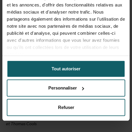
et les annonces, d'offrir des fonctionnalités relatives aux
médias sociaux et d'analyser notre trafic. Nous
partageons également des informations sur l'utilisation de
notre site avec nos partenaires de médias sociaux, de
publicité et d'analyse, qui peuvent combiner celles-ci
avec d'autres informations que vous leur avez fournies
ou qu'ils ont collectées lors de votre utilisation de leurs
services.
Tout autoriser
Personnaliser
Refuser
De 
De gauche à droite : Birgit Baudry, Tom Platteau, Irith De Baetselier
Rey
et Thomas Cools
Tro