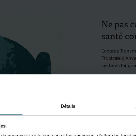
Ne pas c
santé c
Ecoutez Transmis
Tropicale d'Anve
systems for gran
Écouter
Détails
ies.
e personnaliser le contenu et les annonces, d'offrir des fonctio