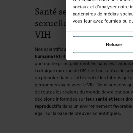
Santé sexuelle, infection
sociaux et d'analyser notre t
partenaires de médias sociaux
sexuellement transmissi
vous leur avez fournies ou qu'
VIH
Refuser
Nos scientifiques ont identifié
le virus de l'im
humaine (VIH)
comme une maladie hétérosexuel
qui touche principalement les pauvres. Depuis
la clinique externe de l'IMT est un centre de so
un pionnier dans la lutte contre les tabous qui 
personnes vivant avec le VIH. Nous pensons qu
de toutes les régions du monde devraient pouv
décisions informées sur
leur santé et leurs dro
reproductifs
dans un environnement favorable,
égal, sur la base de preuves scientifiques.