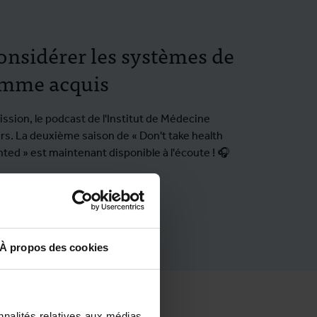
onsidérer les systèmes de
omme acquis
sion, le podcast de l'Institut de Médecine
rs. La deuxième saison de « Don't take health
ted » est maintenant disponible à l'écoute ! 🎧
À propos des cookies
nnalités relatives aux médias