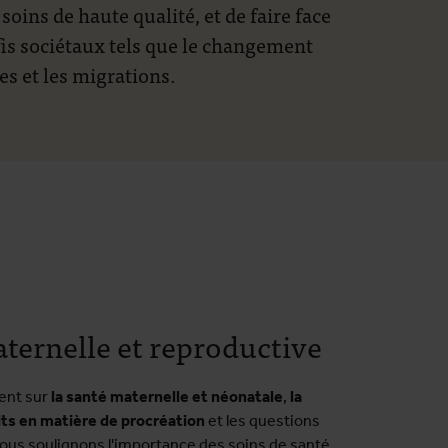
soins de haute qualité, et de faire face
fis sociétaux tels que le changement
s et les migrations.
ternelle et reproductive
cent sur
la
santé maternelle et néonatale
,
la
its en matière de procréation
et les questions
nous soulignons l'importance des soins de santé