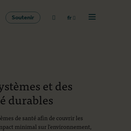
Soutenir
go to search
fr
Ouvrir le menu
fr
en
nl
ystèmes et des
té durables
èmes de santé afin de couvrir les
 impact minimal sur l'environnement,