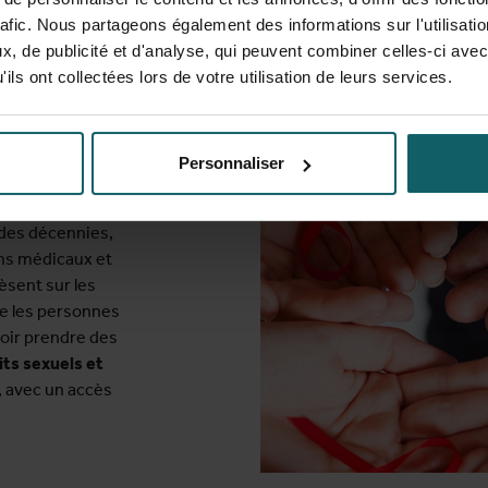
s
rafic. Nous partageons également des informations sur l'utilisati
, de publicité et d'analyse, qui peuvent combiner celles-ci avec
bles et
ils ont collectées lors de votre utilisation de leurs services.
Personnaliser
munodéficience
le africaine
 des décennies,
ins médicaux et
pèsent sur les
e les personnes
oir prendre des
its sexuels et
 avec un accès