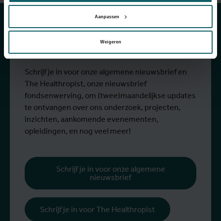
van onze
Aanpassen
activiteiten
Weigeren
Schrijf je in voor onze algemene nieuwsbrief en
The Healthropist, onze nieuwsbrief
fondsenwerving, om (twee)maandelijkse updates
te ontvangen over ons onderzoek, projecten,
inzichten, aankomende evenementen,
opleidingen, en nog veel meer!
Schrijf je in voor onze algemene
nieuwsbrief
Schrijf je in voor The Healthropist