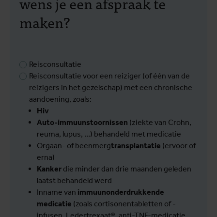
wens je een afspraak te
maken?
Reisconsultatie
Reisconsultatie voor een reiziger (of één van de
reizigers in het gezelschap) met een chronische
aandoening, zoals:
Hiv
Auto-immuunstoornissen
(ziekte van Crohn,
reuma, lupus, …) behandeld met medicatie
Orgaan- of beenmerg
transplantatie
(ervoor of
erna)
Kanker
die minder dan drie maanden geleden
laatst behandeld werd
Inname van
immuunonderdrukkende
medicatie
(zoals cortisonentabletten of -
infusen, Ledertrexaat®, anti-TNF-medicatie