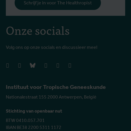
Schrijf je in voor The Healthropist
Onze socials
Volg ons op onze socials en discussieer mee!
facebook
instagram
bluesky
linkedIn
youtube
vimeo
Instituut voor Tropische Geneeskunde
Nationalestraat 155 2000 Antwerpen, België
Stichting van openbaar nut
BTW 0410.057.701
IBAN BE38 2200 5311 1172