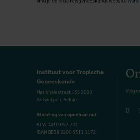
vind je op onze reisgeneeskundewebsite
Wand
On
Instituut voor Tropische
Geneeskunde
Volg o
Nationalestraat 155 2000
Antwerpen, België
face
Stichting van openbaar nut
BTW 0410.057.701
IBAN BE38 2200 5311 1172