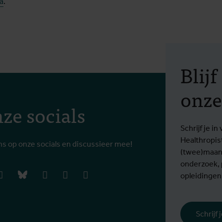
a
.
Blij
onze
ze socials
Schrijf je 
Healthropis
ns op onze socials en discussieer mee!
(twee)maand
onderzoek,
book
instagram
bluesky
linkedIn
youtube
vimeo
opleidingen
Schrijf