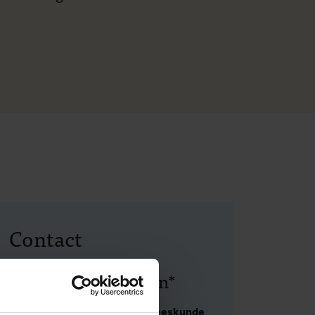
Contact
Tijdens kantooruren*
Instituut voor Tropische Geneeskunde