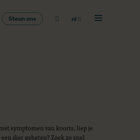
Steun ons
Naar zoeken
nl
Open menu
nl
en
fr
 met symptomen van koorts, liep je
or een dier gebeten? Zoek zo snel