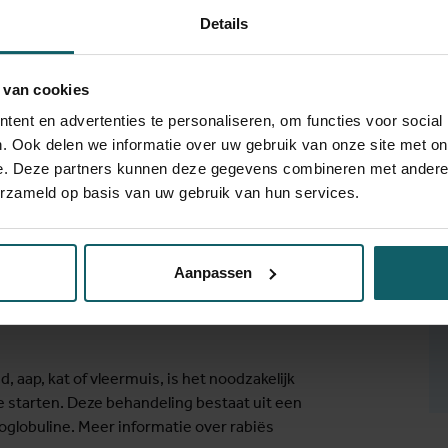
Details
lefonisch contact (via
+32 (0)3 247 66 66
).
 van cookies
ent en advertenties te personaliseren, om functies voor social
. Ook delen we informatie over uw gebruik van onze site met on
e. Deze partners kunnen deze gegevens combineren met andere i
 het belangrijk om snel te handelen. Een
erzameld op basis van uw gebruik van hun services.
 (PEP, kort voor post-expositie profylaxe)
handeling moet binnen 72 uur na
Aanpassen
, aap, kat of vleermuis, is het noodzakelijk
 starten. Deze behandeling bestaat uit een
oglobuline. Meer informatie over rabiës