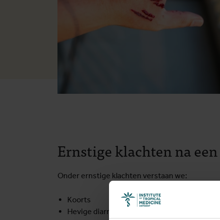
Ernstige klachten na een 
Onder ernstige klachten verstaan we:
Koorts
Hevige diarree