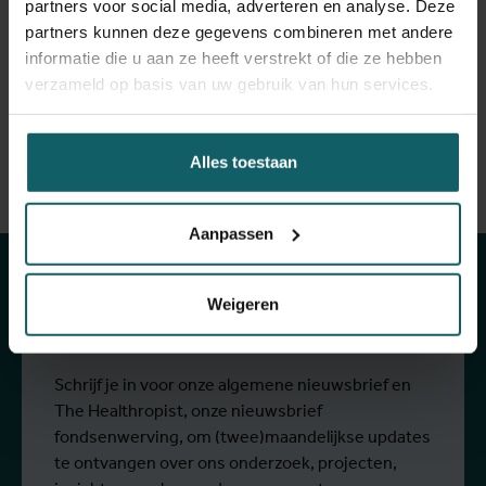
partners voor social media, adverteren en analyse. Deze
Engelse eventpagina
.
partners kunnen deze gegevens combineren met andere
informatie die u aan ze heeft verstrekt of die ze hebben
verzameld op basis van uw gebruik van hun services.
Facebook
Bluesky
Linkedin
Spread the word! Deel dit evenement op
Alles toestaan
Blijf op de hoogte
Aanpassen
van onze
activiteiten
Weigeren
Schrijf je in voor onze algemene nieuwsbrief en
The Healthropist, onze nieuwsbrief
fondsenwerving, om (twee)maandelijkse updates
te ontvangen over ons onderzoek, projecten,