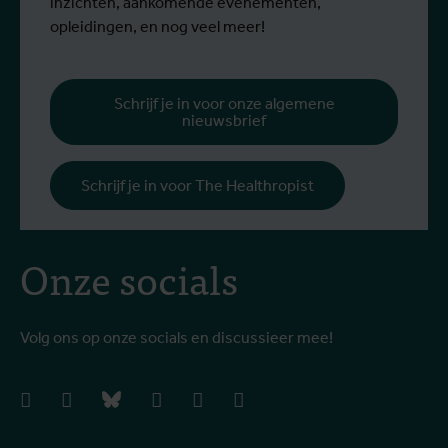
inzichten, aankomende evenementen,
opleidingen, en nog veel meer!
Schrijf je in voor onze algemene
nieuwsbrief
Schrijf je in voor The Healthropist
Onze socials
Volg ons op onze socials en discussieer mee!
facebook
instagram
bluesky
linkedIn
youtube
vimeo