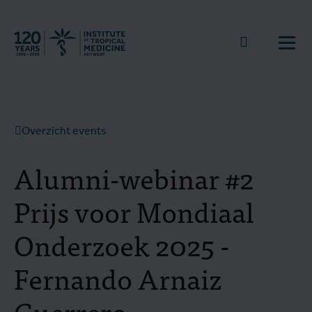
Terug naar start
Naar zoek
Open
Overzicht events
Alumni-webinar #2
Prijs voor Mondiaal
Onderzoek 2025 -
Fernando Arnaiz
Guerrero