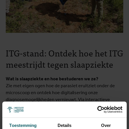
ITG-stand: Ontdek hoe het ITG
meestrijdt tegen slaapziekte
Wat is slaapziekte en hoe bestuderen we ze?
Zie met eigen ogen hoe de parasiet eruitziet onder de
microscoop en ontdek hoe digitalisering onze
diagnosemogelijkheden vernieuwt. Via interactieve
tablets en videobeelden tonen onze onderzoekers hoe
trypanosomen (de parasieten die slaapziekte
veroorzaken) zich gedragen.
Toestemming
Details
Over