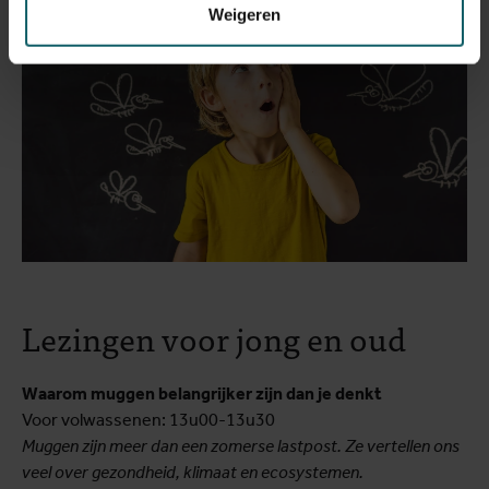
Weigeren
Lezingen voor jong en oud
Waarom muggen belangrijker zijn dan je denkt
Voor volwassenen: 13u00-13u30
Muggen zijn meer dan een zomerse lastpost. Ze vertellen ons
veel over gezondheid, klimaat en ecosystemen.