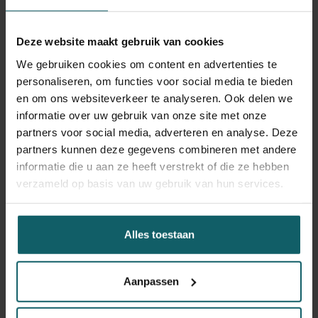
Ontmoet de tseetseevlieg
Maak kennis met het insect dat de ziekte overdraagt.
Deze website maakt gebruik van cookies
Observeer levende tseetseevliegen van dichtbij en leer
meer over hun rol in de verspreiding van slaapziekte.
We gebruiken cookies om content en advertenties te
personaliseren, om functies voor social media te bieden
en om ons websiteverkeer te analyseren. Ook delen we
Word zelf arts voor één dag
informatie over uw gebruik van onze site met onze
Neem de rol van arts op en onderzoek een mysterieuze
partners voor social media, adverteren en analyse. Deze
patiënt. Voer een echte CATT-test uit en ontdek of jouw
partners kunnen deze gegevens combineren met andere
patiënt slaapziekte heeft of gewoon een verkoudheid!
informatie die u aan ze heeft verstrekt of die ze hebben
verzameld op basis van uw gebruik van hun services.
Alles toestaan
Aanpassen