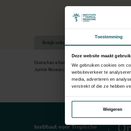
Toestemming
Bekijk volledige lijst van publicaties
Deze website maakt gebruik
Diana has a background in clinical nutrition an
We gebruiken cookies om cont
Junior Researcher on projects regarding the imp
websiteverkeer te analyseren
media, adverteren en analys
verstrekt of die ze hebben v
Weigeren
On
Instituut voor Tropische