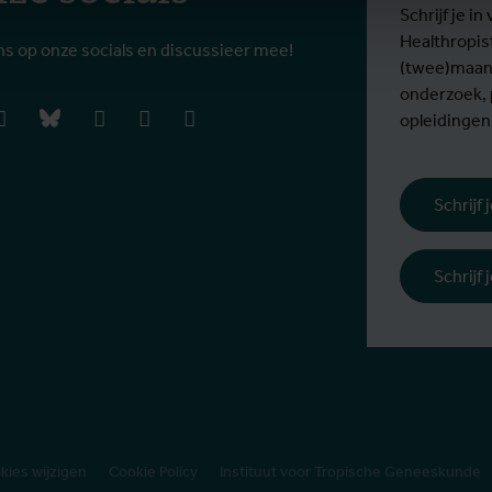
Schrijf je 
Healthropis
ns op onze socials en discussieer mee!
(twee)maand
onderzoek,
book
instagram
bluesky
linkedIn
youtube
vimeo
opleidingen
Schrijf
Schrijf
kies wijzigen
Cookie Policy
Instituut voor Tropische Geneeskunde