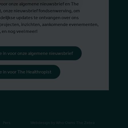
in voor onze algemene nieuwsbrief en The
t, onze nieuwsbrief fondsenwerving, om
elijkse updates te ontvangen over ons
 projecten, inzichten, aankomende evenementen,
, en nog veel meer!
 je in voor onze algemene nieuwsbrief
 je in voor The Healthropist
Pers
Webdesign by Who Owns The Zebra