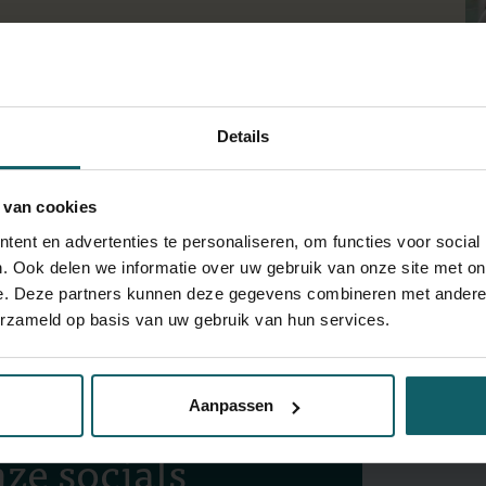
Details
View full fingerprint
Bekijk volledige lijst met projec
 van cookies
d nutrition research (MSc in Nutrition and Health from Wageninge
ent en advertenties te personaliseren, om functies voor social
act of lifestyle and nutrition on the prevention and treatment o
. Ook delen we informatie over uw gebruik van onze site met on
e. Deze partners kunnen deze gegevens combineren met andere i
erzameld op basis van uw gebruik van hun services.
Blij
Aanpassen
onze
ze socials