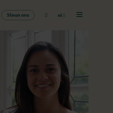
Steun ons
Naar zoeken
nl
Open menu
nl
en
fr