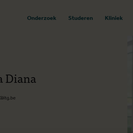
art
Onderzoek
Studeren
Kliniek
a Diana
@itg.be