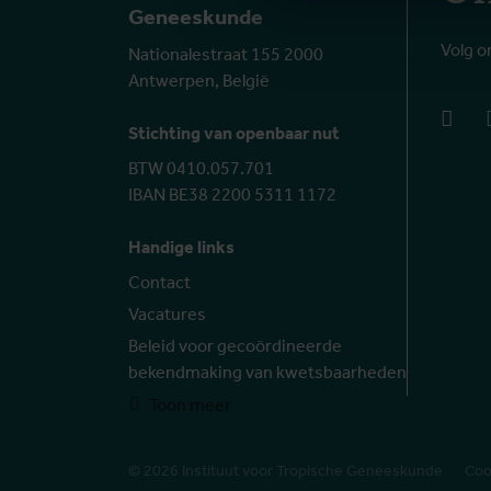
Geneeskunde
Volg o
Nationalestraat 155 2000
Antwerpen, België
face
Stichting van openbaar nut
BTW 0410.057.701
IBAN BE38 2200 5311 1172
Handige links
Contact
Vacatures
Beleid voor gecoördineerde
bekendmaking van kwetsbaarheden
Toon meer
© 2026 Instituut voor Tropische Geneeskunde
Coo