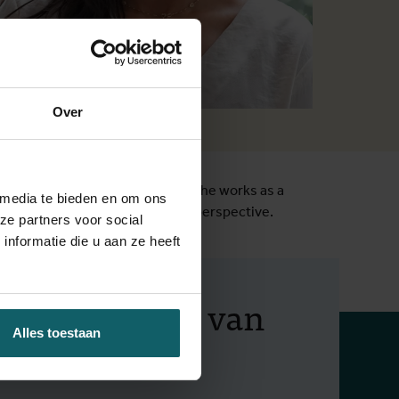
Over
ten
n University, The Netherlands). She works as a
 media te bieden en om ons
f NCDs, considering the clinical perspective.
ze partners voor social
nformatie die u aan ze heeft
f op de hoogte van
Alles toestaan
 activiteiten