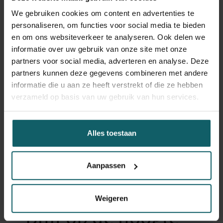
middle-income countries. I hold an MA in Middle East
We gebruiken cookies om content en advertenties te
studies (American University in Cairo), MSc in
personaliseren, om functies voor social media te bieden
Demography and Health (LSHTM), and PhD in Population
en om ons websiteverkeer te analyseren. Ook delen we
Health (LSHTM).
informatie over uw gebruik van onze site met onze
partners voor social media, adverteren en analyse. Deze
I teach on Masters course modules and supervise PhD
partners kunnen deze gegevens combineren met andere
students.
informatie die u aan ze heeft verstrekt of die ze hebben
verzameld op basis van uw gebruik van hun services.
My research focus is on health-seeking behaviour in
general and reproductive/maternal health in particular.
Within these areas, I am interested in innovative methods
Alles toestaan
to capture decisions and steps in health-seeking, validity
of self-reported health-seeking indicators, and coverage
Aanpassen
of care contact and content.
Weigeren
Blijf op de hoogte