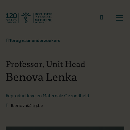
Terug naar start
Naar zoek
Open
Terug naar onderzoekers
Professor, Unit Head
Benova Lenka
Reproductieve en Maternale Gezondheid
lbenova@itg.be