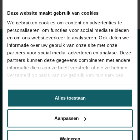
Bekijk volledige lijst van publicaties
Deze website maakt gebruik van cookies
Blijf op de hoogte
View full fingerprint
We gebruiken cookies om content en advertenties te
personaliseren, om functies voor social media te bieden
Bekijk volledige lijst met projecten
van onze
en om ons websiteverkeer te analyseren. Ook delen we
informatie over uw gebruik van onze site met onze
activiteiten
partners voor social media, adverteren en analyse. Deze
partners kunnen deze gegevens combineren met andere
informatie die u aan ze heeft verstrekt of die ze hebben
Schrijf je in voor onze algemene nieuwsbrief en
verzameld op basis van uw gebruik van hun services.
The Healthropist, onze nieuwsbrief
fondsenwerving, om (twee)maandelijkse updates
te ontvangen over ons onderzoek, projecten,
Alles toestaan
inzichten, aankomende evenementen,
opleidingen, en nog veel meer!
Aanpassen
Schrijf je in voor onze algemene
Weigeren
nieuwsbrief