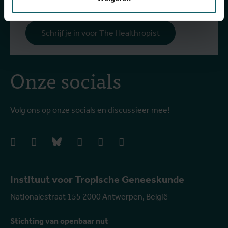
Schrijf je in voor The Healthropist
Onze socials
Volg ons op onze socials en discussieer mee!
facebook
instagram
bluesky
linkedIn
youtube
vimeo
Instituut voor Tropische Geneeskunde
Nationalestraat 155 2000 Antwerpen, België
Stichting van openbaar nut