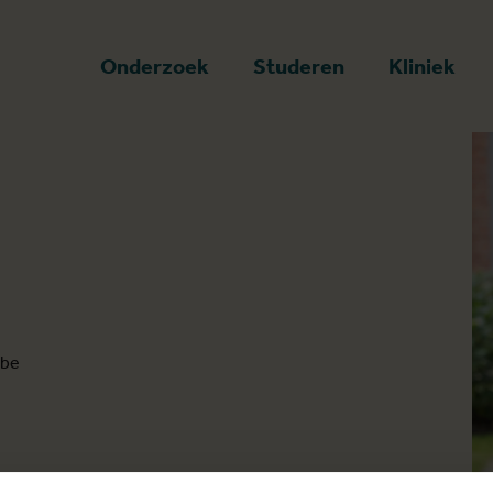
art
Onderzoek
Studeren
Kliniek
.be