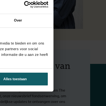
Over
ten
 media te bieden en om ons
ze partners voor social
nformatie die u aan ze heeft
f op de hoogte van
 activiteiten
Alles toestaan
in voor onze algemene nieuwsbrief en The
t, onze nieuwsbrief fondsenwerving, om
elijkse updates te ontvangen over ons