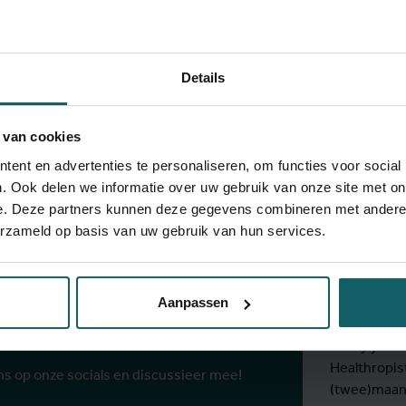
Details
View full fingerprint
Bekijk volledige lijst met projec
 van cookies
ent en advertenties te personaliseren, om functies voor social
. Ook delen we informatie over uw gebruik van onze site met on
e. Deze partners kunnen deze gegevens combineren met andere i
Blij
erzameld op basis van uw gebruik van hun services.
onze
ze socials
Aanpassen
Schrijf je 
Healthropis
ns op onze socials en discussieer mee!
(twee)maand