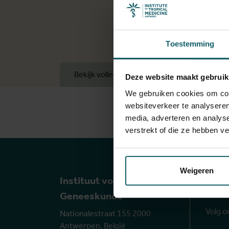
Toestemming
Bekijk volledige lijst van publicaties
Deze website maakt gebruik
We gebruiken cookies om cont
websiteverkeer te analyseren
media, adverteren en analys
verstrekt of die ze hebben v
On
Weigeren
Instituut voor Tropische
Geneeskunde
Volg o
Nationalestraat 155 2000
Antwerpen, België