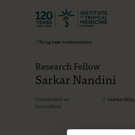
Terug naar st
Terug naar onderzoekers
Research Fellow
Sarkar Nandini
Complexiteit en
nsarkar@itg
Gezondheid