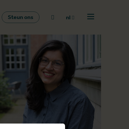
Steun ons
Naar zoeken
nl
Open menu
nl
en
fr