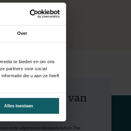
Over
ten
 media te bieden en om ons
ze partners voor social
nformatie die u aan ze heeft
f op de hoogte van
 activiteiten
Alles toestaan
in voor onze algemene nieuwsbrief en The