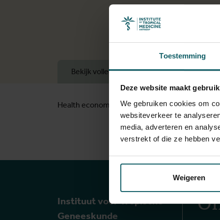
Toestemming
Bekijk volledige lijst van publicaties
Deze website maakt gebruik
We gebruiken cookies om cont
Health economics; quantitative analysis; tracki
websiteverkeer te analyseren
media, adverteren en analys
verstrekt of die ze hebben v
Weigeren
On
Instituut voor Tropische
Geneeskunde