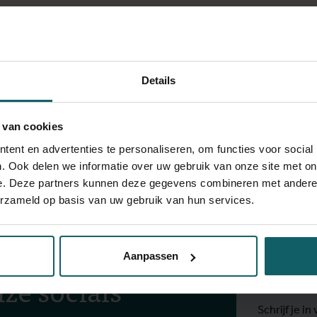
Details
View full fingerprint
Bekijk volledige lijst met projec
 van cookies
ent en advertenties te personaliseren, om functies voor social
ng of health funding; cost-effectiveness analysis
. Ook delen we informatie over uw gebruik van onze site met on
e. Deze partners kunnen deze gegevens combineren met andere i
erzameld op basis van uw gebruik van hun services.
Blij
onze
Aanpassen
ze socials
Schrijf je 