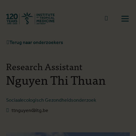
Terug naar start
Naar zoek
Open
Terug naar onderzoekers
Research Assistant
Nguyen Thi Thuan
Sociaalecologisch Gezondheidsonderzoek
ttnguyen@itg.be