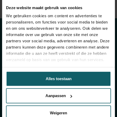
Bekijk volledige lijst van publicaties
Deze website maakt gebruik van cookies
Blijf op de hoogte
View full fingerprint
We gebruiken cookies om content en advertenties te
Bekijk volledige lijst met projecten
van onze
personaliseren, om functies voor social media te bieden
en om ons websiteverkeer te analyseren. Ook delen we
activiteiten
informatie over uw gebruik van onze site met onze
partners voor social media, adverteren en analyse. Deze
partners kunnen deze gegevens combineren met andere
informatie die u aan ze heeft verstrekt of die ze hebben
Schrijf je in voor onze algemene nieuwsbrief en
verzameld op basis van uw gebruik van hun services.
The Healthropist, onze nieuwsbrief
fondsenwerving, om (twee)maandelijkse updates
te ontvangen over ons onderzoek, projecten,
Alles toestaan
inzichten, aankomende evenementen,
opleidingen, en nog veel meer!
Aanpassen
Schrijf je in voor onze algemene
nieuwsbrief
Weigeren