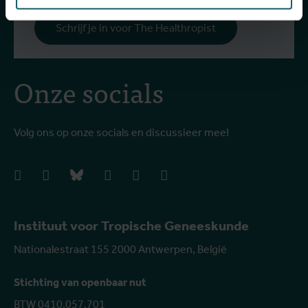
Schrijf je in voor The Healthropist
Onze socials
Volg ons op onze socials en discussieer mee!
facebook
instagram
bluesky
linkedIn
youtube
vimeo
Instituut voor Tropische Geneeskunde
Nationalestraat 155 2000 Antwerpen, België
Stichting van openbaar nut
BTW 0410.057.701