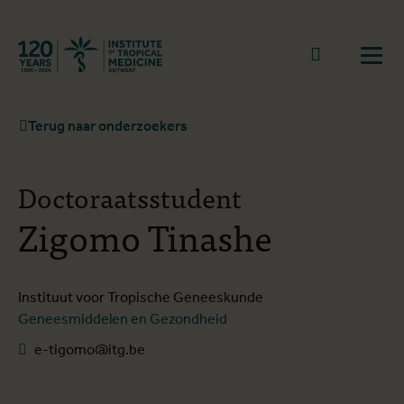
Terug naar start
Naar zoek
Open
Terug naar onderzoekers
Doctoraatsstudent
Zigomo Tinashe
Instituut voor Tropische Geneeskunde
Geneesmiddelen en Gezondheid
e-tigomo@itg.be