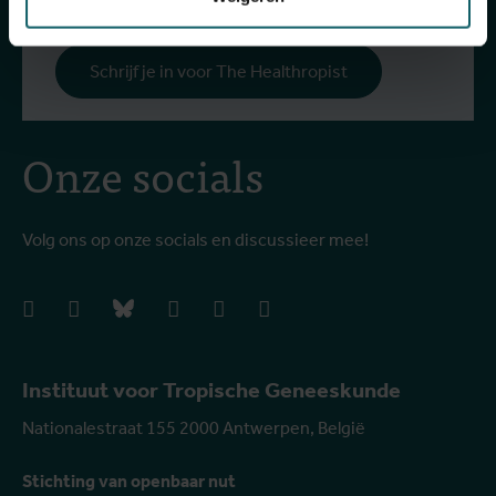
Schrijf je in voor The Healthropist
Onze socials
Volg ons op onze socials en discussieer mee!
facebook
instagram
bluesky
linkedIn
youtube
vimeo
Instituut voor Tropische Geneeskunde
Nationalestraat 155 2000 Antwerpen, België
Stichting van openbaar nut