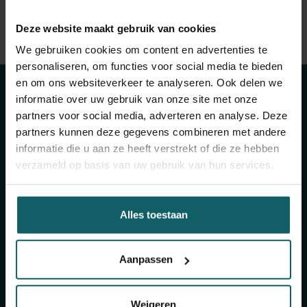
Bekijk volledige lijst van publicaties
Deze website maakt gebruik van cookies
Blijf op de hoogte
View full fingerprint
We gebruiken cookies om content en advertenties te
personaliseren, om functies voor social media te bieden
Bekijk volledige lijst met projecten
van onze
en om ons websiteverkeer te analyseren. Ook delen we
informatie over uw gebruik van onze site met onze
activiteiten
partners voor social media, adverteren en analyse. Deze
partners kunnen deze gegevens combineren met andere
informatie die u aan ze heeft verstrekt of die ze hebben
Schrijf je in voor onze algemene nieuwsbrief en
verzameld op basis van uw gebruik van hun services.
The Healthropist, onze nieuwsbrief
fondsenwerving, om (twee)maandelijkse updates
te ontvangen over ons onderzoek, projecten,
Alles toestaan
inzichten, aankomende evenementen,
opleidingen, en nog veel meer!
Aanpassen
Schrijf je in voor onze algemene
Weigeren
nieuwsbrief