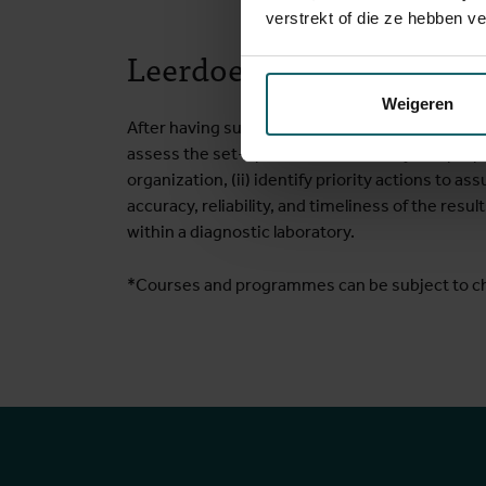
verstrekt of die ze hebben v
Leerdoelstellingen
Weigeren
After having successfully completed the course, p
assess the set-up of a field laboratory and pro
organization, (ii) identify priority actions to ass
accuracy, reliability, and timeliness of the resul
within a diagnostic laboratory.
*Courses and programmes can be subject to c