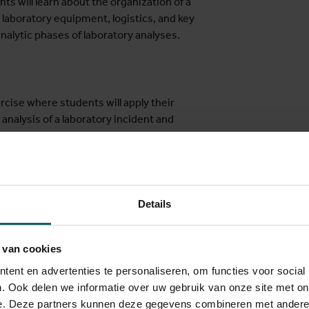
ts will learn about the organization of a
 laboratory equipment, logistics, and key
analytic phases of laboratory analyses.
rcise where students will apply their
analysis of a laboratory incident and
ablishment of a diagnostic evaluation study.
cal and Laboratory Standards Institute
ment Toward Accreditation (SLMTA)
sistency, and integrity of laboratory-
Details
 van cookies
nagement and does not include practical
ent en advertenties te personaliseren, om functies voor social
iques, unless relevant to specific course
. Ook delen we informatie over uw gebruik van onze site met on
e. Deze partners kunnen deze gegevens combineren met andere i