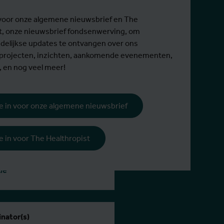
in voor onze algemene nieuwsbrief en The
t, onze nieuwsbrief fondsenwerving, om
elijkse updates te ontvangen over ons
 projecten, inzichten, aankomende evenementen,
, en nog veel meer!
 je in voor onze algemene nieuwsbrief
rijs
 je in voor The Healthropist
722 niet-EER
s available.
ie
nator(s)