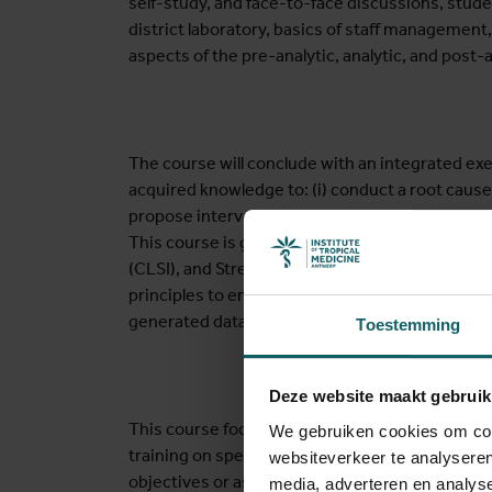
self-study, and face-to-face discussions, studen
district laboratory, basics of staff management,
aspects of the pre-analytic, analytic, and post-
The course will conclude with an integrated exe
acquired knowledge to: (i) conduct a root cause 
propose interventions, and (ii) discuss the est
This course is grounded in ISO 15189, the Clini
(CLSI), and Strengthening Laboratory Manage
principles to ensure the reliability, quality, con
generated data.
Toestemming
Deze website maakt gebruik
This course focusses on laboratory quality ma
We gebruiken cookies om cont
training on specific diagnostic laboratory techn
websiteverkeer te analyseren
objectives or as part of a demonstration.
media, adverteren en analys