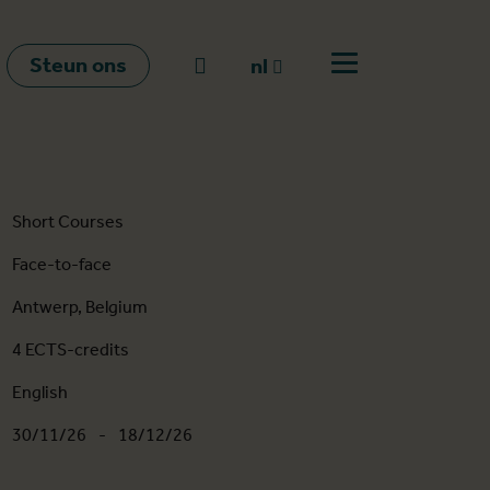
Steun ons
Naar zoeken
nl
Open menu
nl
en
fr
Short Courses
Face-to-face
Antwerp, Belgium
4 ECTS-credits
English
30/11/26
-
18/12/26