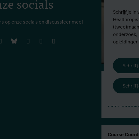
ze socials
Schrijf je 
Healthropis
ns op onze socials en discussieer mee!
(twee)maand
onderzoek,
book
instagram
bluesky
linkedIn
youtube
vimeo
opleidingen
Schrijf
Inschrijvingsp
Schrijf
€ 679 EER / 1
No scholarship
Meer informat
Course Coördi