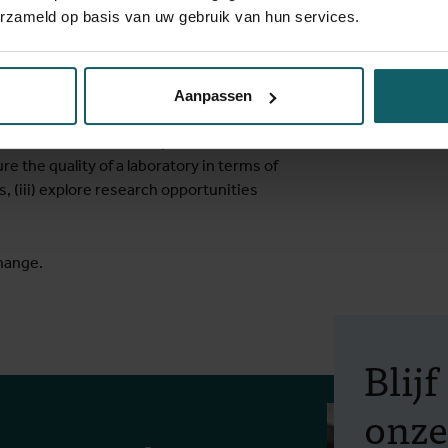
erzameld op basis van uw gebruik van hun services.
Aanpassen
articipants should be able to (i) critically
pose interventions to improve its
ure the quality of a laboratory in terms of
ts, (iii) explore research opportunities
hange.
Blij
onze