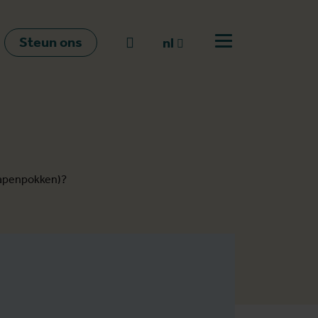
Steun ons
Naar zoeken
nl
Open menu
nl
en
fr
(apenpokken)?