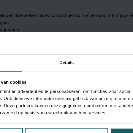
fgelopen drie weken nauw contact gehad met iemand met mpox en
gen;
opgelopen.
arbare huidletsels met blaasjes of huidletsels rond de anus en ik
in de afgelopen weken intiem contact heeft gehad met een of 
Details
pen weken in West- of Centraal-Afrika geweest.
an bovenstaande symptomen.
 van cookies
ent en advertenties te personaliseren, om functies voor social
rzicht
. Ook delen we informatie over uw gebruik van onze site met on
e. Deze partners kunnen deze gegevens combineren met andere i
erzameld op basis van uw gebruik van hun services.