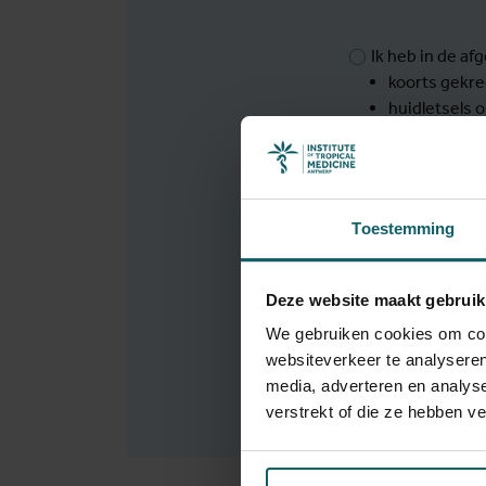
Ik heb in de a
koorts gekre
huidletsels 
Ik heb onverkla
een man die 
mannen;
Toestemming
in de afgelo
Ik heb geen v
Deze website maakt gebruik
We gebruiken cookies om cont
Terug naar ove
websiteverkeer te analyseren
media, adverteren en analys
verstrekt of die ze hebben v