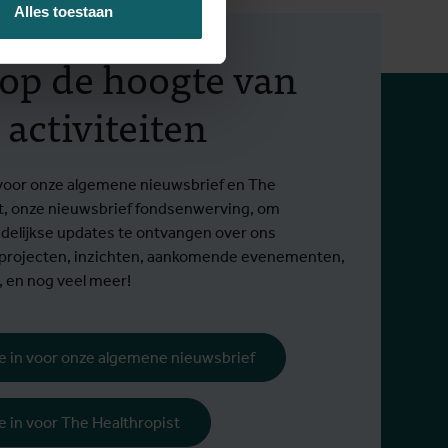
Alles toestaan
f op de hoogte van
 activiteiten
in voor onze algemene nieuwsbrief en The
t, onze nieuwsbrief fondsenwerving, om
elijkse updates te ontvangen over ons
 projecten, inzichten, aankomende evenementen,
, en nog veel meer!
 je in voor onze algemene nieuwsbrief
 je in voor The Healthropist