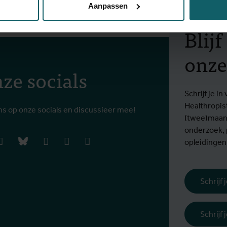
Aanpassen
Blij
onze
ze socials
Schrijf je 
Healthropis
ns op onze socials en discussieer mee!
(twee)maand
onderzoek,
book
instagram
bluesky
linkedIn
youtube
vimeo
opleidingen
Schrijf
Schrijf