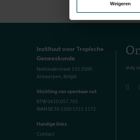
Weigeren
On
Instituut voor Tropische
Geneeskunde
Volg o
Nationalestraat 155 2000
Antwerpen, België
face
Stichting van openbaar nut
BTW 0410.057.701
IBAN BE38 2200 5311 1172
Handige links
Contact