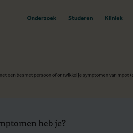
art
Onderzoek
Studeren
Kliniek
 met een besmet persoon of ontwikkel je symptomen van mpox 
mptomen heb je?