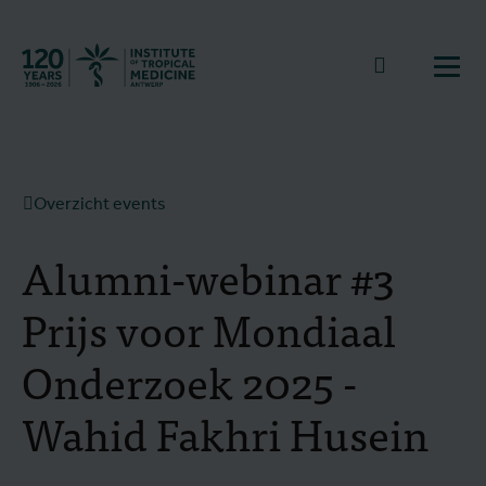
Terug naar start
Naar zoek
Open
Overzicht events
Alumni-webinar #3
Prijs voor Mondiaal
Onderzoek 2025 -
Wahid Fakhri Husein