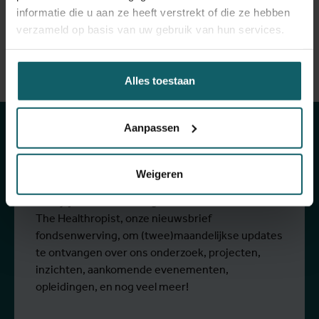
informatie die u aan ze heeft verstrekt of die ze hebben
Facebook
Bluesky
Linkedin
Spread the word! Deel dit evenement op
verzameld op basis van uw gebruik van hun services.
Blijf op de hoogte
Alles toestaan
van onze
Aanpassen
activiteiten
Weigeren
Schrijf je in voor onze algemene nieuwsbrief en
The Healthropist, onze nieuwsbrief
fondsenwerving, om (twee)maandelijkse updates
te ontvangen over ons onderzoek, projecten,
inzichten, aankomende evenementen,
opleidingen, en nog veel meer!