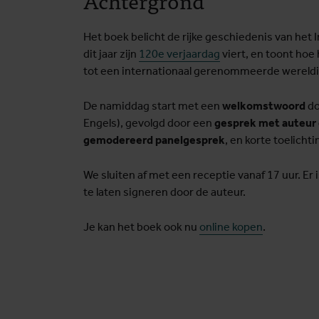
Achtergrond
Het boek belicht de rijke geschiedenis van het
dit jaar zijn
120e verjaardag
viert, en toont hoe
tot een internationaal gerenommeerde wereldin
De namiddag start met een
welkomstwoord
do
Engels), gevolgd door een
gesprek met auteur e
gemodereerd panelgesprek
, en korte toelicht
We sluiten af met een receptie vanaf 17 uur. Er
te laten signeren door de auteur.
Je kan het boek ook nu
online kopen
.