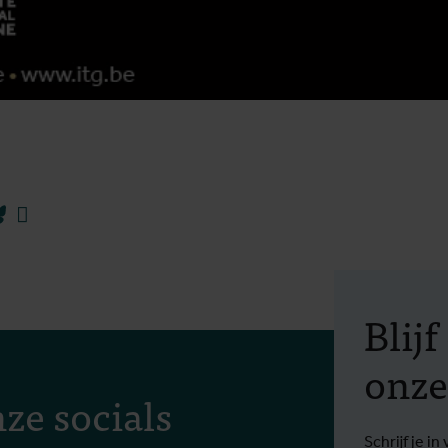
ebook
Bluesky
Linkedin
Blij
onze
ze socials
Schrijf je 