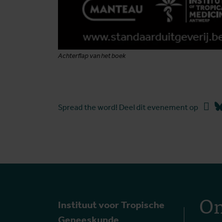
Achterflap van het boek
Fac
Spread the word! Deel dit evenement op
On
Instituut voor Tropische
Geneeskunde