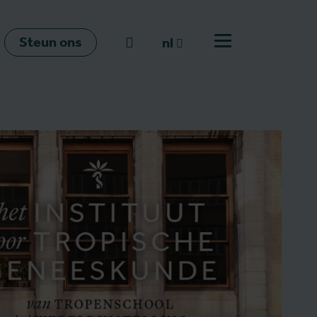
Steun ons
Naar zoeken
nl
Open menu
nl
en
fr