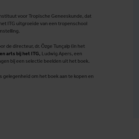
 Instituut voor Tropische Geneeskunde, dat
 het ITG uitgroeide van een tropenschool
stelling.
or de directeur, dr. Özge Tunçalp (in het
n arts bij het ITG,
Ludwig Apers, een
ingen bij een selectie beelden uit het boek.
 is gelegenheid om het boek aan te kopen en