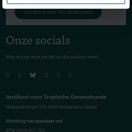
Schrijf je in voor The Healthropist
Onze socials
Volg ons op onze socials en discussieer mee!
facebook
instagram
bluesky
linkedIn
youtube
vimeo
Instituut voor Tropische Geneeskunde
Nationalestraat 155 2000 Antwerpen, België
Stichting van openbaar nut
BTW 0410.057.701