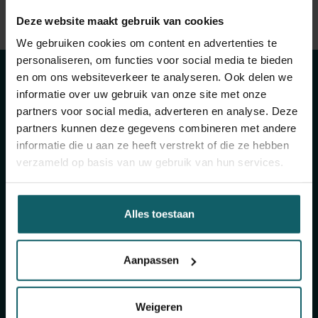
Bekijk volledige lijst van publicaties
Deze website maakt gebruik van cookies
Blijf op de hoogte
View full fingerprint
We gebruiken cookies om content en advertenties te
Bekijk volledige lijst met projecten
van onze
personaliseren, om functies voor social media te bieden
en om ons websiteverkeer te analyseren. Ook delen we
activiteiten
informatie over uw gebruik van onze site met onze
partners voor social media, adverteren en analyse. Deze
partners kunnen deze gegevens combineren met andere
informatie die u aan ze heeft verstrekt of die ze hebben
Schrijf je in voor onze algemene nieuwsbrief en
verzameld op basis van uw gebruik van hun services.
The Healthropist, onze nieuwsbrief
fondsenwerving, om (twee)maandelijkse updates
te ontvangen over ons onderzoek, projecten,
Alles toestaan
inzichten, aankomende evenementen,
opleidingen, en nog veel meer!
Aanpassen
Schrijf je in voor onze algemene
nieuwsbrief
Weigeren