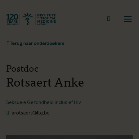
Terug naar start
Naar zoek
Open
Terug naar onderzoekers
Postdoc
Rotsaert Anke
Seksuele Gezondheid inclusief Hiv
arotsaert@itg.be