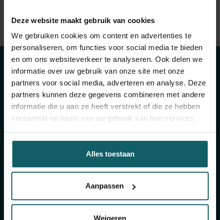
Bekijk volledige lijst van publicaties
Deze website maakt gebruik van cookies
Blijf op de hoogte
View full fingerprint
We gebruiken cookies om content en advertenties te
personaliseren, om functies voor social media te bieden
Bekijk volledige lijst met projecten
van onze
en om ons websiteverkeer te analyseren. Ook delen we
informatie over uw gebruik van onze site met onze
activiteiten
partners voor social media, adverteren en analyse. Deze
partners kunnen deze gegevens combineren met andere
informatie die u aan ze heeft verstrekt of die ze hebben
Schrijf je in voor onze algemene nieuwsbrief en
verzameld op basis van uw gebruik van hun services.
The Healthropist, onze nieuwsbrief
fondsenwerving, om (twee)maandelijkse updates
te ontvangen over ons onderzoek, projecten,
Alles toestaan
inzichten, aankomende evenementen,
opleidingen, en nog veel meer!
Aanpassen
Schrijf je in voor onze algemene
Weigeren
nieuwsbrief