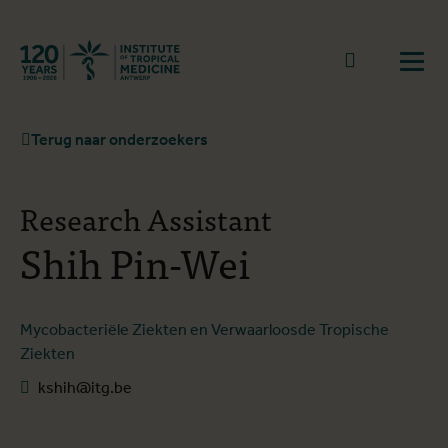
Terug naar start
Naar zoek
Open
Terug naar onderzoekers
Research Assistant
Shih Pin-Wei
Mycobacteriële Ziekten en Verwaarloosde Tropische
Ziekten
kshih@itg.be