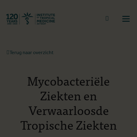
Terug naar start
Naar zoek
Open
Terug naar overzicht
Mycobacteriële
Ziekten en
Verwaarloosde
Tropische Ziekten