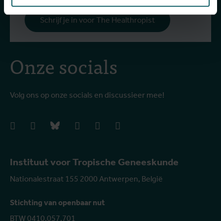
Schrijf je in voor The Healthropist
Onze socials
Volg ons op onze socials en discussieer mee!
facebook
instagram
bluesky
linkedIn
youtube
vimeo
Instituut voor Tropische Geneeskunde
Nationalestraat 155 2000 Antwerpen, België
Stichting van openbaar nut
BTW 0410.057.701