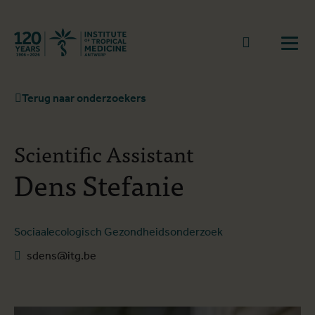
Terug naar start
Naar zoek
Open
Terug naar onderzoekers
Scientific Assistant
Dens Stefanie
Sociaalecologisch Gezondheidsonderzoek
sdens@itg.be