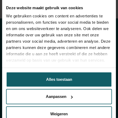
Bekijk volledige lijst van publicaties
Deze website maakt gebruik van cookies
Blijf op de hoogte
View full fingerprint
We gebruiken cookies om content en advertenties te
Bekijk volledige lijst met projecten
van onze
personaliseren, om functies voor social media te bieden
en om ons websiteverkeer te analyseren. Ook delen we
activiteiten
informatie over uw gebruik van onze site met onze
partners voor social media, adverteren en analyse. Deze
partners kunnen deze gegevens combineren met andere
informatie die u aan ze heeft verstrekt of die ze hebben
Schrijf je in voor onze algemene nieuwsbrief en
verzameld op basis van uw gebruik van hun services.
The Healthropist, onze nieuwsbrief
fondsenwerving, om (twee)maandelijkse updates
te ontvangen over ons onderzoek, projecten,
Alles toestaan
inzichten, aankomende evenementen,
opleidingen, en nog veel meer!
Aanpassen
Schrijf je in voor onze algemene
nieuwsbrief
Weigeren