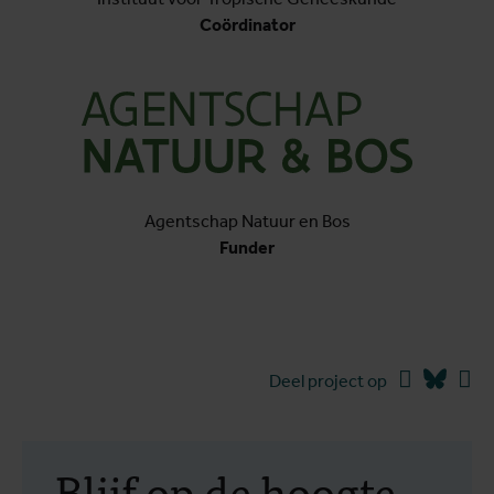
Coördinator
Agentschap Natuur en Bos
Funder
Facebook
Blues
Li
Deel project op
Blijf op de hoogte