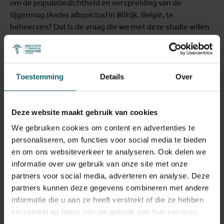
om de populatiedichtheid en verspreiding van de
tijgermug
(Aedes albopictus)
in Wilrijk, België, te
beheersen? Dat is de vraag die we met deze studie willen
beantwoorden. Om dat te kunnen doen, willen we:
(1) de perceptie en
Toestemming
Details
Over
aanvaardbaarheid binnen de
gemeenschap begrijpen
Deze website maakt gebruik van cookies
We gebruiken cookies om content en advertenties te
personaliseren, om functies voor social media te bieden
We onderzoeken hoe de bewoners in het
en om ons websiteverkeer te analyseren. Ook delen we
interventiegebied de gecombineerde aanpak ervaren
informatie over uw gebruik van onze site met onze
en accepteren. We brengen drempels en
partners voor social media, adverteren en analyse. Deze
opportuniteiten voor gemeenschapsbetrokkenheid
partners kunnen deze gegevens combineren met andere
in kaart.
informatie die u aan ze heeft verstrekt of die ze hebben
verzameld op basis van uw gebruik van hun services.