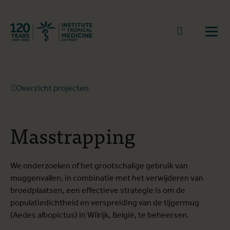
Terug naar start
Naar zoek
Open
Overzicht projecten
Masstrapping
We onderzoeken of het grootschalige gebruik van
muggenvallen, in combinatie met het verwijderen van
broedplaatsen, een effectieve strategie is om de
populatiedichtheid en verspreiding van de tijgermug
(Aedes albopictus) in Wilrijk, België, te beheersen.