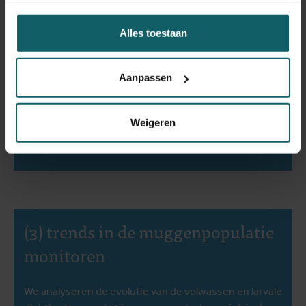
Alles toestaan
(2) interventiekosten bepalen
Aanpassen
We berekenen de kosten van het uitvoeren van de
combinatiestrategie tijdens de pilootfase in Wilrijk om
inzicht te krijgen in de financiële haalbaarheid van het
Weigeren
opschalen van deze interventies.
(3) trends in de muggenpopulatie
monitoren
We analyseren de evolutie van de volwassen en larvale