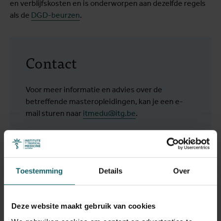
en verblijfskosten en is onderworpen aan dezelfde regels
als de
DGD-beurzen
.
Contact
Voor meer informatie en advies over de
betreffende masteropleidingen, kan je een e-
mail sturen naar
itmedu@itg.be
.
Toestemming
Details
Over
Deze website maakt gebruik van cookies