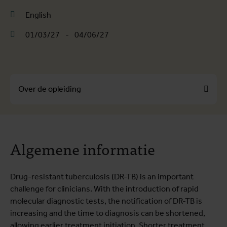
English
01/03/27
-
04/06/27
Over de opleiding
Over de opleiding
Algemene informatie
Opleidingsprogramma
Getuigenissen
Drug-resistant tuberculosis (DR-TB) is an important
Praktische informatie
challenge for clinicians. With the introduction of rapid
molecular diagnostic tests, the notification of DR-TB is
increasing and the time to diagnosis can be shortened,
allowing earlier treatment initiation. Shorter treatment