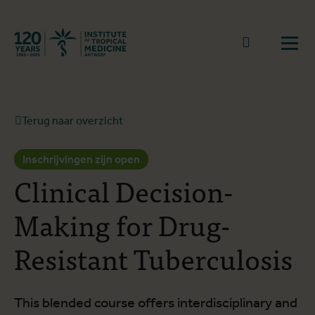
Terug naar start
Naar zoek
Open
Terug naar overzicht
Inschrijvingen zijn open
Clinical Decision-
Making for Drug-
Resistant Tuberculosis
This blended course offers interdisciplinary and