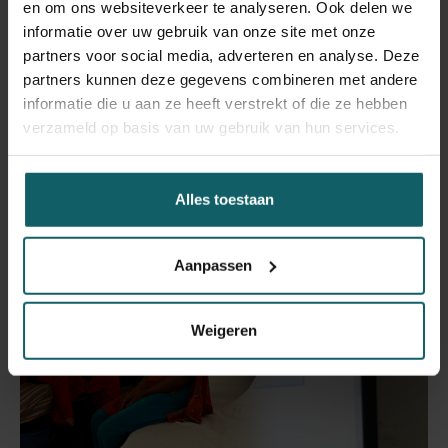
by participants and faculty.
en om ons websiteverkeer te analyseren. Ook delen we
Contextualise these evidence-based
informatie over uw gebruik van onze site met onze
recommendations to their own setting.
partners voor social media, adverteren en analyse. Deze
Formulate recommendations to prevent the
partners kunnen deze gegevens combineren met andere
emergence of DR during treatment and preserve
informatie die u aan ze heeft verstrekt of die ze hebben
treatment options in their own context.
verzameld op basis van uw gebruik van hun services.
Alles toestaan
Aanpassen
Weigeren