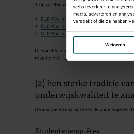
Tropical Medicine kunnen hier geraadpleegd w
websiteverkeer te analyseren
media, adverteren en analys
DLR MSc in Public Health
verstrekt of die ze hebben v
DLR MSc in Global One Health: Diseases at 
DLR MSc in Tropical Medicine
Weigeren
De specifieke leerresultaten voor de masterp
respectievelijke pagina’s op de ITG-website.
(2) Een sterke traditie 
onderwijskwaliteit te an
De analyse en evaluatie van de onderwijskwali
Studentenenquêtes