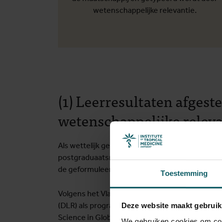
wetenschappelijke relevantie.
(1) Leerresultaten afges
wetenschappelijke releva
Als wettelijk geregistreerde Vlaamse instelling
postgraduaatsniveau en gespecialiseerde korte
de geformuleerde leerresultaten een weerspieg
Toestemming
Volgens het Vlaams decreet betreffende de kwa
(DLR) als programmaspecifieke leerresultaten (
Deze website maakt gebruik
Science in Global One Health: Diseases at the 
We gebruiken cookies om cont