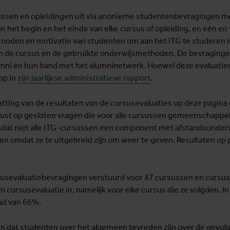
rsussen en opleidingen uit via anonieme studentenbevragingen 
et begin en het einde van elke cursus of opleiding, en één en v
 noden en motivatie van studenten om aan het ITG te studeren i
 de cursus en de gebruikte onderwijsmethoden. De bevragingen 
umni en hun band met het alumninetwerk. Hoewel deze evaluaties
op in
zijn jaarlijkse administratieve rapport
.
ting van de resultaten van de cursusevaluaties op deze pagina
ust op gesloten vragen die voor alle cursussen gemeenschappelijk
at niet alle ITG-cursussen een component met afstandsonderw
 omdat ze te uitgebreid zijn om weer te geven. Resultaten op
sevaluatiebevragingen verstuurd voor 47 cursussen en cursuso
ursusevaluatie in, namelijk voor elke cursus die ze volgden. I
aad van 66%.
an dat studenten over het algemeen tevreden zijn over de gevol