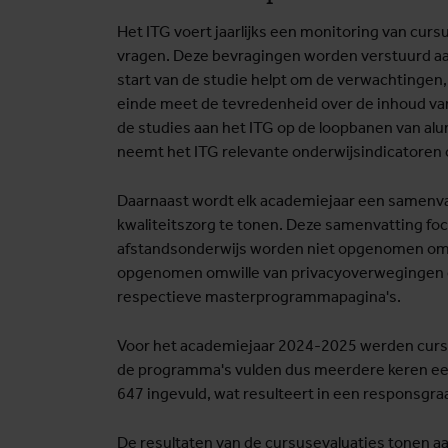
Het ITG voert jaarlijks een monitoring van cu
vragen. Deze bevragingen worden verstuurd aan h
start van de studie helpt om de verwachtingen,
einde meet de tevredenheid over de inhoud van
de studies aan het ITG op de loopbanen van al
neemt het ITG relevante onderwijsindicatoren 
Daarnaast wordt elk academiejaar een samenvat
kwaliteitszorg te tonen. Deze samenvatting foc
afstandsonderwijs worden niet opgenomen omd
opgenomen omwille van privacyoverwegingen en
respectieve masterprogrammapagina's.
Voor het academiejaar 2024-2025 werden cursu
de programma's vulden dus meerdere keren een c
647 ingevuld, wat resulteert in een responsgr
De resultaten van de cursusevaluaties tonen a