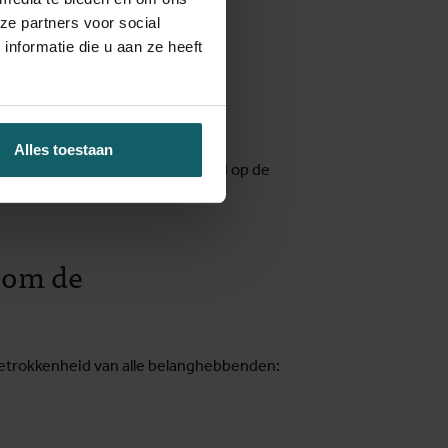
ze partners voor social
nformatie die u aan ze heeft
Alles toestaan
ente bijscholing worden vermeld op de
n om de
betrokkenheid van alle belanghebbenden: