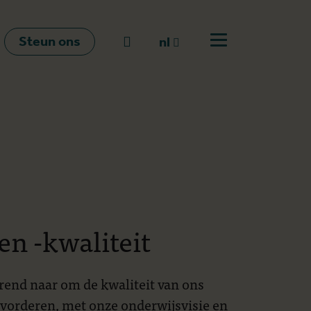
Steun ons
Naar zoeken
nl
Open menu
nl
en
fr
en -kwaliteit
rend naar om de kwaliteit van ons
vorderen, met onze onderwijsvisie en