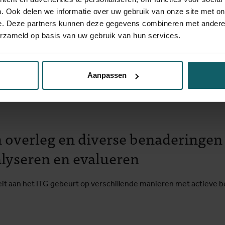
orden:
. Ook delen we informatie over uw gebruik van onze site met on
e. Deze partners kunnen deze gegevens combineren met andere i
erzameld op basis van uw gebruik van hun services.
the Human-Animal Interface
Aanpassen
rogramma’s, postgraduaten, cursussen van korte duur en perman
van overleg en diverse benaderinge
alyseren en evalueren
teit aan het ITG gebeurt op verschillende manieren met actieve 