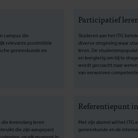
Participatief lere
en campus die
Studeren aan het ITG betek
k relevante postinitiële
diverse omgeving waar stud
pische geneeskunde en
leren. De studentenpopulati
en leergierig om bij te dra
wordt gecoacht naar weten
van verworven competentie
Referentiepunt i
 die levenslang leren
Met zijn alumni wil het ITG 
bruikt die zijn aangepast
geneeskunde en de interna
tudenten, op elk moment in