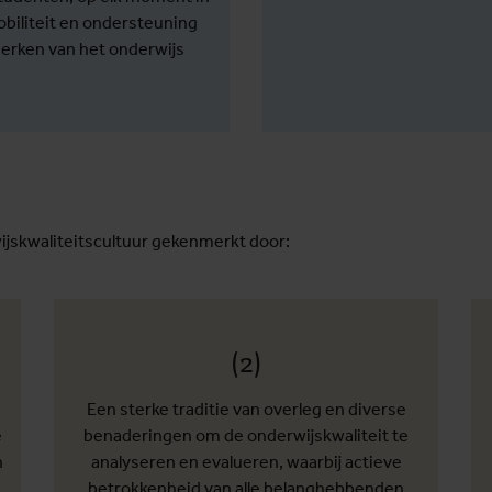
obiliteit en ondersteuning
merken van het onderwijs
ijskwaliteitscultuur gekenmerkt door:
(2)
Een sterke traditie van overleg en diverse
e
benaderingen om de onderwijskwaliteit te
n
analyseren en evalueren, waarbij actieve
betrokkenheid van alle belanghebbenden