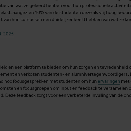
ie van wat ze geleerd hebben voor hun professionele activiteite
ielast, aangezien 10% van de studenten deze als vrij hoog beoo
art van hun cursussen een duidelijker beeld hebben van wat ze 
24-2025
leid en een platform te bieden om hun zorgen en tevredenheid o
agement en verkozen studenten- en alumnivertegenwoordigers. 
ad hoc focusgesprekken met studenten om hun
ervaringen
met d
komsten en focusgroepen om input en feedback te verzamelen o
d. Deze feedback zorgt voor een verbeterde invulling van de o