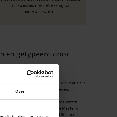
op kwesties met betrekking tot
onderwijskwaliteit.
en en getypeerd door
 op doctoraats-, master- en
ationale volksgezondheid. Op alle niveaus zijn
rwijs in deze domeinen aan te bieden.
Over
a's zowel domeinspecifieke leerresultaten
r of Science in Public Health, de Master of
al Animal Health) en de Master of Science in
 media te bieden en om ons