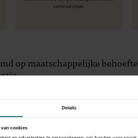
centraal staat.
temd op maatschappelijke behoeft
ntie
 voor postinitieel hoger onderwijs biedt het ITG opleidingen aan
 cursussen in de domeinen van tropische geneeskunde en intern
eling van het engagement van het ITG om hoogkwalitatief onde
Details
lificatiestructuur van 30 april 2009 hebben de masterprogramm
PLO) opgesteld. De door de NVAO gevalideerde DLR voor de Maste
 van cookies
Human-Animal Interface (voorheen de Master of Science in Tropic
ent en advertenties te personaliseren, om functies voor social