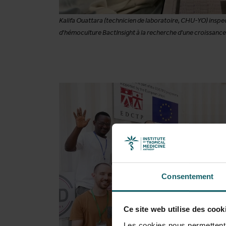
Kalifa Ouattara (technicien de laboratoire, CHU-YO) inspe
d'hémoculture BactInsight à la recherche d'une croissance
Consentement
Ce site web utilise des cook
Les cookies nous permettent d