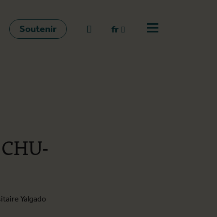
Soutenir
go to search
fr
Ouvrir le menu
fr
en
nl
u CHU-
itaire Yalgado