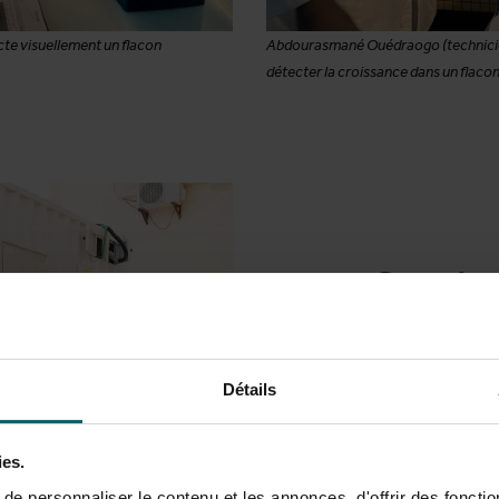
cte visuellement un flacon
Abdourasmané Ouédraogo (technicien 
détecter la croissance dans un flaco
Systè
simpli
Détails
Avec le projet 
Afrique sub-sah
ies.
Voir le projet
e personnaliser le contenu et les annonces, d'offrir des fonctio