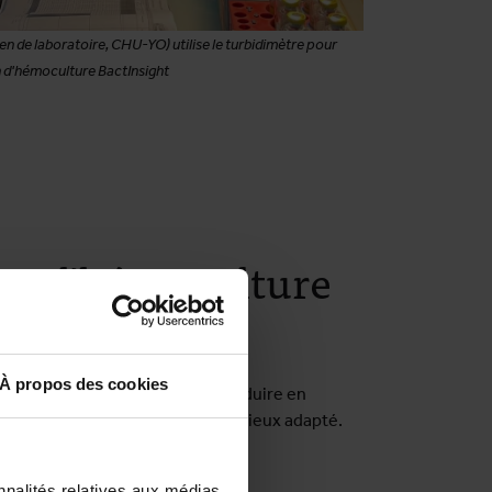
de laboratoire, CHU-YO) utilise le turbidimètre pour
n d'hémoculture BactInsight
me d'hémoculture
fié (SIMBLE)
À propos des cookies
SIMBLE, nous envisageons d'introduire en
arienne un diagnostic médical mieux adapté.
nnalités relatives aux médias