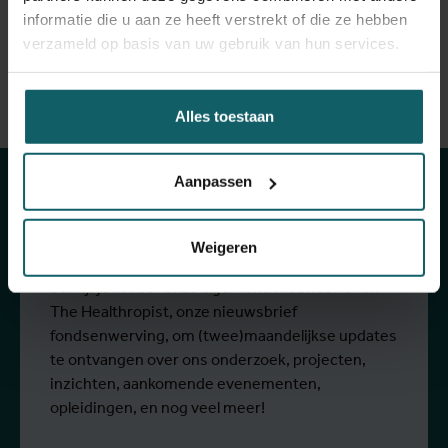
informatie die u aan ze heeft verstrekt of die ze hebben
verzameld op basis van uw gebruik van hun services.
Blijf op de hoogte
Alles toestaan
van onze
Aanpassen
activiteiten
Weigeren
Schrijf je in voor onze algemene nieuwsbrief en
The Healthropist, onze nieuwsbrief
fondsenwerving, om (twee)maandelijkse updates
te ontvangen over ons onderzoek, projecten,
inzichten, aankomende evenementen,
opleidingen, en nog veel meer!