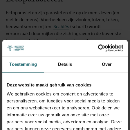
Ectoparasieten zijn parasieten die op de mens leven (en
niet in de mens). Voorbeelden zijn vlooien, luizen, teken,
bedwantsen en mijten.
Scabiës
(schurft) wordt
veroorzaakt door mijten die zich ingraven in de bovenste
laag van de huid, waar ze leven en hun eitjes leggen.
Scabiës veroorzaakt jeuk en een puistachtige huiduitslag.
Toestemming
Details
Over
Maak een afspraak
Deze website maakt gebruik van cookies
Als je een van onze medische deskundigen
We gebruiken cookies om content en advertenties te
wenst te zien, moet je een afspraak maken.
personaliseren, om functies voor social media te bieden
en om ons websiteverkeer te analyseren. Ook delen we
informatie over uw gebruik van onze site met onze
Maak een afspraak
partners voor social media, adverteren en analyse. Deze
partners kunnen deze gegevens combineren met andere