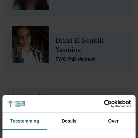
Drissi El Boukili
Yasmina
FWO PhD student
Guetens Pieter
Laboratory Technologist
Toestemming
Details
Over