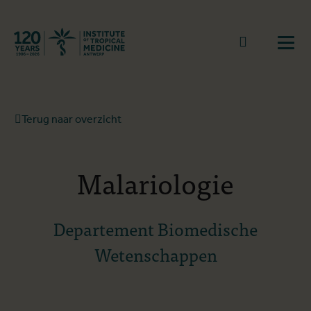
Terug naar start
Naar zoek
Open
Terug naar overzicht
Malariologie
Departement Biomedische
Wetenschappen