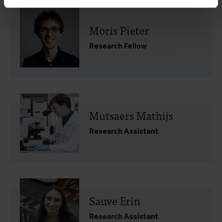
Moris Pieter
Research Fellow
Mutsaers Mathijs
Research Assistant
Sauve Erin
Research Assistant