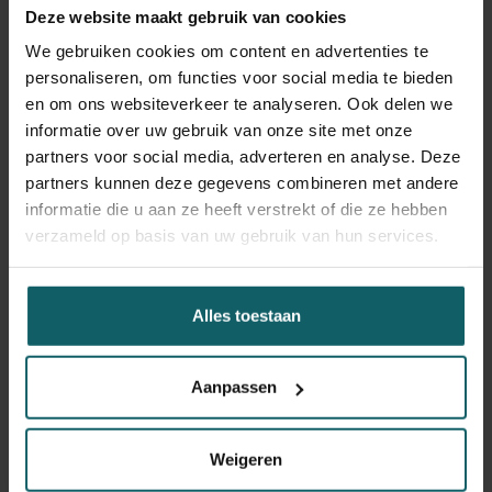
Kattenberg Eline
Deze website maakt gebruik van cookies
Scientific Fellow
We gebruiken cookies om content en advertenties te
personaliseren, om functies voor social media te bieden
en om ons websiteverkeer te analyseren. Ook delen we
informatie over uw gebruik van onze site met onze
partners voor social media, adverteren en analyse. Deze
partners kunnen deze gegevens combineren met andere
Kühne Vera
informatie die u aan ze heeft verstrekt of die ze hebben
verzameld op basis van uw gebruik van hun services.
Research Fellow
Alles toestaan
Molina de la Fuente Irene
Aanpassen
Invited Researcher, Postdoc
Weigeren