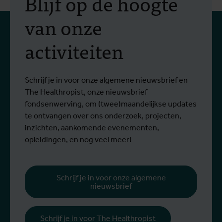
Blijf op de hoogte
naar twee behandelingen
van onze
tegen het Bundibugyo-
activiteiten
virus
Sinds het begin van de uitbraak zijn meer
S
Lees meer
L
dan 1.400 mensen besmet en meer dan
g
430 mensen overleden.
Schrijf je in voor onze algemene nieuwsbrief en
The Healthropist, onze nieuwsbrief
fondsenwerving, om (twee)maandelijkse updates
te ontvangen over ons onderzoek, projecten,
inzichten, aankomende evenementen,
opleidingen, en nog veel meer!
Schrijf je in voor onze algemene
nieuwsbrief
Schrijf je in voor The Healthropist