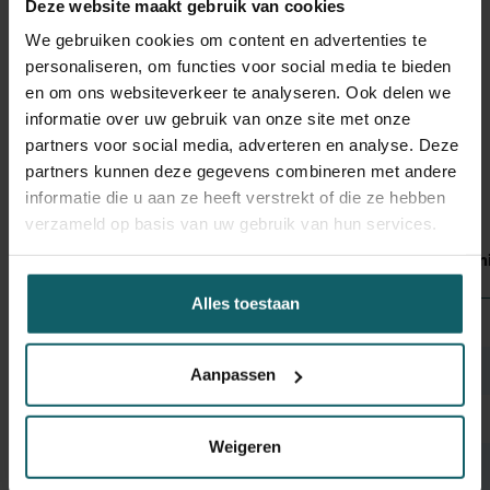
Deze website maakt gebruik van cookies
Via de gratis Wanda-app en website (
www.wanda.be
)
We gebruiken cookies om content en advertenties te
kunnen reizigers en (huis)artsen nagaan welke
personaliseren, om functies voor social media te bieden
vaccinaties en gezondheidsmaatregelen aanbevolen zijn
en om ons websiteverkeer te analyseren. Ook delen we
per land. De app kan ook offline geraadpleegd worden, wat
informatie over uw gebruik van onze site met onze
handig is tijdens de reis.
partners voor social media, adverteren en analyse. Deze
partners kunnen deze gegevens combineren met andere
informatie die u aan ze heeft verstrekt of die ze hebben
verzameld op basis van uw gebruik van hun services.
Malaria
Dengue
Chikungunya
Zika
Westni
Alles toestaan
2016
327
114
30
129
0
2017
328
78
10
42
2
Aanpassen
2018
351
104
3
2
2
Weigeren
2019
420
207
60
0
1