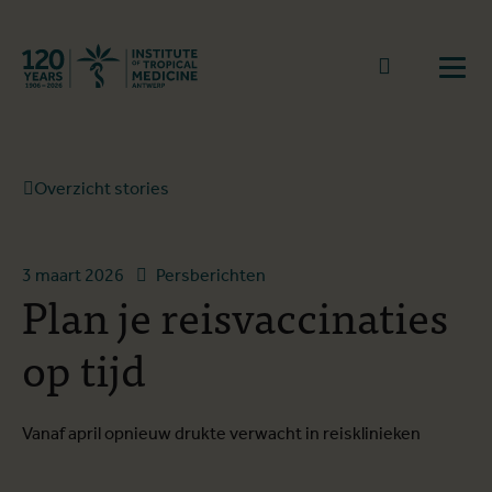
Terug naar start
Naar zoek
Open
Overzicht stories
3 maart 2026
Persberichten
Plan je reisvaccinaties
op tijd
Vanaf april opnieuw drukte verwacht in reisklinieken