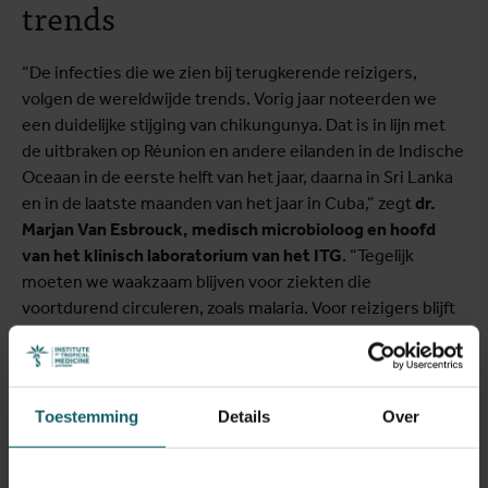
trends
“De infecties die we zien bij terugkerende reizigers,
volgen de wereldwijde trends. Vorig jaar noteerden we
een duidelijke stijging van chikungunya. Dat is in lijn met
de uitbraken op Réunion en andere eilanden in de Indische
Oceaan in de eerste helft van het jaar, daarna in Sri Lanka
en in de laatste maanden van het jaar in Cuba,” zegt
dr.
Marjan Van Esbrouck, medisch microbioloog en hoofd
van het klinisch laboratorium van het ITG
. “Tegelijk
moeten we waakzaam blijven voor ziekten die
voortdurend circuleren, zoals malaria. Voor reizigers blijft
dat de grootste bedreiging. De ziekte kan ernstig
verlopen en snelle behandeling is cruciaal”
Toestemming
Details
Over
Slim op reis met Wanda