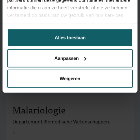
Research units
informatie die u aan ze heeft verstrekt of die ze hebben
verzameld op basis van uw gebruik van hun services.
Klinisch
Alles toestaan
Referentielaboratorium
Aanpassen
Medische Diensten
Lees meer
Weigeren
Malariologie
Departement Biomedische Wetenschappen
Lees meer