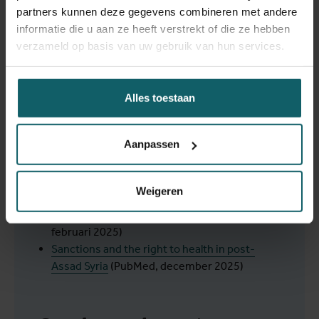
Public Health, december 2025)
partners kunnen deze gegevens combineren met andere
Contextual constraints and dilemmas
informatie die u aan ze heeft verstrekt of die ze hebben
influencing health providers’ prescription
verzameld op basis van uw gebruik van hun services.
practices in a conflict-affected area:
Qualitative insights from Mopti, Mali
(PLOS
Global Public Health, oktober 2025)
Alles toestaan
Nieuwe studie toont de omvang van ernstige
medicijntekorten in Gaza
(Instituut voor
Aanpassen
Tropische Geneeskunde, september 2025)
Irrational medicine use and its associated
factors in conflict-affected areas in Mali: a
Weigeren
cross-sectional study
(Onderzoeksportaal van
het Instituut voor Tropische Geneeskunde,
februari 2025)
Sanctions and the right to health in post-
Assad Syria
(PubMed, december 2025)