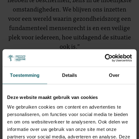
omstandigheden. We blijven ons inzetten
voor een wereld waarin gezondheidszorg een
fundamenteel mensenrecht is en een veilige
plek voor iedereen, hoe uitdagend de situatie
ook is.”
Dr. Özge Tunçalp
ITG-directeur
Toestemming
Details
Over
Gerelateerde artikels
Deze website maakt gebruik van cookies
We gebruiken cookies om content en advertenties te
Access to essential medicines for
personaliseren, om functies voor social media te bieden
noncommunicable diseases during conflicts:
en om ons websiteverkeer te analyseren. Ook delen we
The case cardiovascular diseases, diabetes
informatie over uw gebruik van onze site met onze
and epilepsy in Northern Syria
(PLOS Global
partners voor social media, adverteren en analyse. Deze