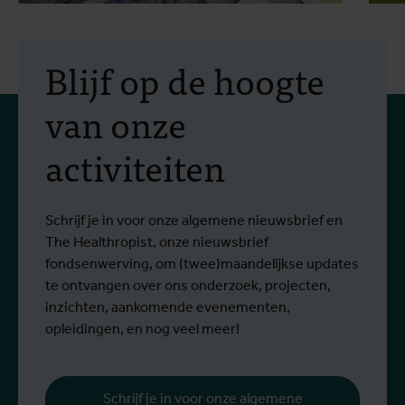
2 juli 2026
- Persberichten
1
In Bunia start een studie
Blijf op de hoogte
naar twee behandelingen
van onze
tegen het Bundibugyo-
activiteiten
virus
Sinds het begin van de uitbraak zijn meer
S
Lees meer
L
dan 1.400 mensen besmet en meer dan
g
430 mensen overleden.
Schrijf je in voor onze algemene nieuwsbrief en
The Healthropist, onze nieuwsbrief
fondsenwerving, om (twee)maandelijkse updates
te ontvangen over ons onderzoek, projecten,
inzichten, aankomende evenementen,
opleidingen, en nog veel meer!
Schrijf je in voor onze algemene