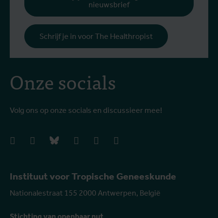
nieuwsbrief
Schrijf je in voor The Healthropist
Onze socials
Volg ons op onze socials en discussieer mee!
facebook
instagram
bluesky
linkedIn
youtube
vimeo
Instituut voor Tropische Geneeskunde
Nationalestraat 155 2000 Antwerpen, België
Stichting van openbaar nut