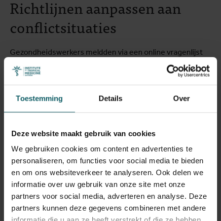
Richtlijnen aanpassen aan
conflictsituaties
Gezondheidswerkers meldden via een online vragenlijst
welke van de 25 essentiële medicijnen op voorraad waren.
Vernielde of niet-werkende faciliteiten vielen buiten de
studie, waardoor de cijfers faciliteiten met relatief meer
Toestemming
Details
Over
middelen weerspiegelen.
Het onderzoek bouwt voort op bestaande richtlijnen van
Deze website maakt gebruik van cookies
de WHO/
Health Action International
om de
beschikbaarheid van medicijnen te meten, en past deze
We gebruiken cookies om content en advertenties te
methoden aan voor door conflicten getroffen gebieden
personaliseren, om functies voor social media te bieden
zoals Noord-Syrië. Het maakt deel uit van een bredere
en om ons websiteverkeer te analyseren. Ook delen we
inspanning om beter in kaart te brengen hoe mensen in
informatie over uw gebruik van onze site met onze
fragiele en door conflicten getroffen gebieden toegang
partners voor social media, adverteren en analyse. Deze
hebben tot medicijnen. Daarbij benadrukken de
partners kunnen deze gegevens combineren met andere
onderzoekers dat niet alleen beschikbaarheid, maar ook
informatie die u aan ze heeft verstrekt of die ze hebben