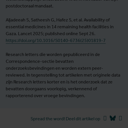
postdoctoraal mandaat.
Aljadeeah S, Satheesh G, Hafez S, et al. Availability of
essential medicines in 14 remaining health facilities in
Gaza. Lancet 2025; published online Sept 26.
https://doi.org/10.1016/S0140-6736(25)01819-7
Research letters die worden gepubliceerd in de
Correspondence-sectie bevatten
onderzoeksbevindingen en worden extern peer-
reviewed. In tegenstelling tot artikelen met originele data
zijn Research letters korter en is het onderzoek dat ze
bevatten doorgaans voorlopig, verkennend of
rapporterend over vroege bevindingen.
Facebook
Blues
Li
Spread the word! Deel dit artikel op