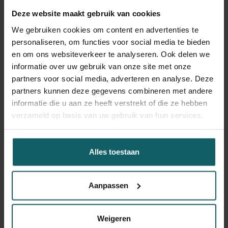
Institut de Recherche pour le Développement
Deze website maakt gebruik van cookies
(Frankrijk)
We gebruiken cookies om content en advertenties te
personaliseren, om functies voor social media te bieden
en om ons websiteverkeer te analyseren. Ook delen we
informatie over uw gebruik van onze site met onze
partners voor social media, adverteren en analyse. Deze
partners kunnen deze gegevens combineren met andere
informatie die u aan ze heeft verstrekt of die ze hebben
The Regents of the University of California
verzameld op basis van uw gebruik van hun services.
(VS)
Alles toestaan
Aanpassen
Universität Bern
Weigeren
(Zwitserland)