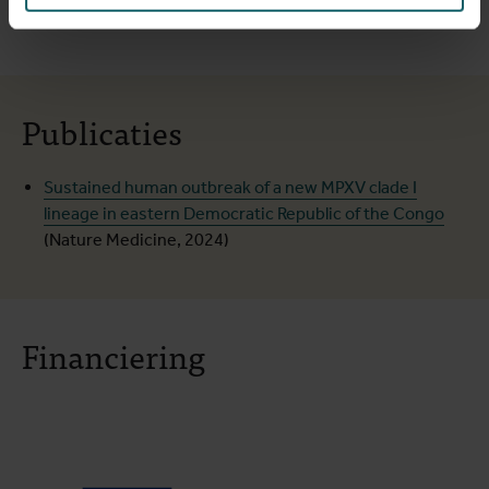
Publicaties
Sustained human outbreak of a new MPXV clade I
lineage in eastern Democratic Republic of the Congo
(Nature Medicine, 2024)
Financiering