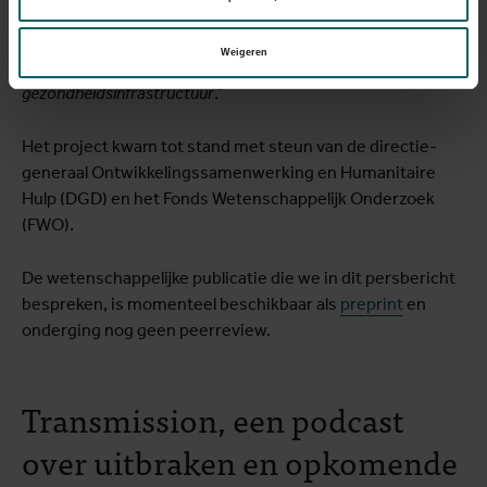
nationaal en zelfs internationaal verspreidt
.
Bovendien
hebben we te maken met obstakels, zoals logistieke
Weigeren
uitdagingen en onvoldoende financiering van de lokale
gezondheidsinfrastructuur
.”
Het project kwam tot stand met steun van de directie-
generaal Ontwikkelingssamenwerking en Humanitaire
Hulp (DGD) en het Fonds Wetenschappelijk Onderzoek
(FWO).
De wetenschappelijke publicatie die we in dit persbericht
bespreken, is momenteel beschikbaar als
preprint
en
onderging nog geen peerreview.
Transmission, een podcast
over uitbraken en opkomende