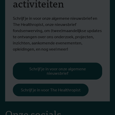
activiteiten
virus
Sinds het begin van de uitbraak zijn meer
S
Lees meer
L
dan 1.400 mensen besmet en meer dan
g
430 mensen overleden.
Schrijf je in voor onze algemene nieuwsbrief en
The Healthropist, onze nieuwsbrief
fondsenwerving, om (twee)maandelijkse updates
te ontvangen over ons onderzoek, projecten,
inzichten, aankomende evenementen,
opleidingen, en nog veel meer!
Schrijf je in voor onze algemene
nieuwsbrief
Schrijf je in voor The Healthropist
Onze socials