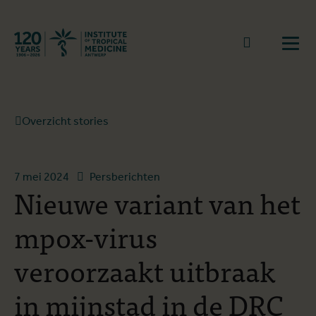
Terug naar start
Naar zoek
Open
Overzicht stories
7 mei 2024
Persberichten
Nieuwe variant van het
mpox-virus
veroorzaakt uitbraak
in mijnstad in de DRC