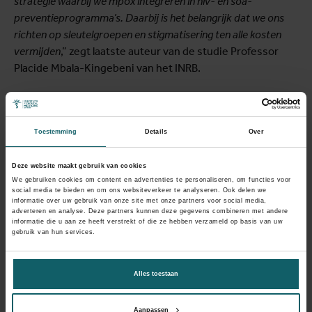
strategie waarbij we mpox integreren in hiv- en soa-
preventieprogramma’s. Daarbij is het belangrijk dat we ons
richten op sleutelgroepen en stigmatisering ten alle kosten
vermijden
,” zegt laatste auteur van de studie Professor
Placide Mbala-Kingebeni van het INRB.
Dringend nood aan
Toestemming
Details
Over
maatregelen en vaccins
Deze website maakt gebruik van cookies
We gebruiken cookies om content en advertenties te personaliseren, om functies voor
“M
et onze partners in de DRC zetten we alles op alles om de
social media te bieden en om ons websiteverkeer te analyseren. Ook delen we
informatie over uw gebruik van onze site met onze partners voor social media,
uitbraak te onderzoeken en te beoordelen of een
adverteren en analyse. Deze partners kunnen deze gegevens combineren met andere
vaccinatiecampagne de verspreiding van deze agressievere
informatie die u aan ze heeft verstrekt of die ze hebben verzameld op basis van uw
gebruik van hun services.
variant kan indammen
,” zegt Laurens Liesenborghs,
professor klinische opkomende infectieziekten aan het
ITG. “
Als we de monitoring en de contactopsporing niet
Alles toestaan
versterken en geen vaccins inzetten die we ook in Europa
gebruiken, bestaat het gevaar dat
de lokale uitbraak zich
Aanpassen