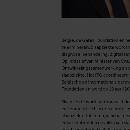
België, de Gates Foundation en h
te elimineren. Slaapziekte wordt
diagnose, behandeling, digitalise
Op initiatief van Minister van O
Ontwikkelingssamenwerking en de 
slaapziekte. Het ITG coördineer
Belgische en internationale part
Foundation en werd op 19 april 2
Slaapziekte wordt veroorzaakt doo
en kenmerkt zich in een eerste f
slaapziekte tot coma, vandaar de n
enkele duizenden gevallen van s
heeft aangetoond dat de aandoenin