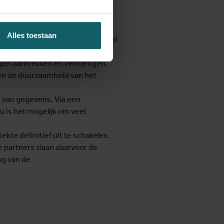
eller en preciezer op te sporen.
Alles toestaan
ia inspuitingen. Deze medicatie zal
iegen aantrekken en vernietigen.
 en de duurzaamheid van het
e van gegevens. Via een
u is het mogelijk om veel
ekte definitief uit te schakelen.
e partners slaan daarvoor de
ng van de