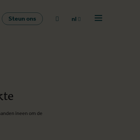
Steun ons
Naar zoeken
nl
Open menu
nl
en
fr
kte
 handen ineen om de