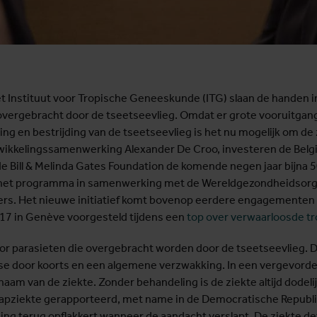
et Instituut voor Tropische Geneeskunde (ITG) slaan de handen i
 overgebracht door de tseetseevlieg. Omdat er grote vooruitgan
ring en bestrijding van de tseetseevlieg is het nu mogelijk om de
ntwikkelingssamenwerking Alexander De Croo, investeren de Belg
Bill & Melinda Gates Foundation de komende negen jaar bijna 50 
t het programma in samenwerking met de Wereldgezondheidsorg
ners. Het nieuwe initiatief komt bovenop eerdere engagementen 
017 in Genève voorgesteld tijdens een
top over verwaarloosde tr
r parasieten die overgebracht worden door de tseetseevlieg. De 
ase door koorts en een algemene verzwakking. In een vergevorde
aam van de ziekte. Zonder behandeling is de ziekte altijd dodelijk
laapziekte gerapporteerd, met name in de Democratische Republ
g terug opflakkert wanneer de aandacht verslapt. De ziekte defi