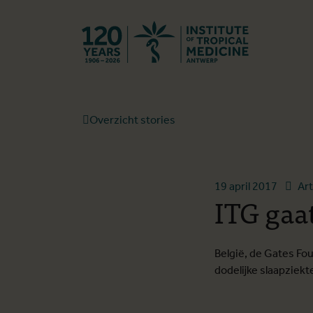
Terug naar st
Overzicht stories
19 april 2017
Art
ITG gaat
België, de Gates Fo
dodelijke slaapziekt