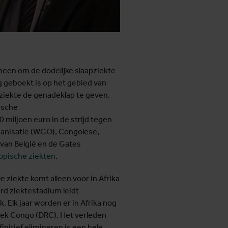
neen om de dodelijke slaapziekte
g geboekt is op het gebied van
 ziekte de genadeklap te geven.
ische
miljoen euro in de strijd tegen
anisatie (WGO), Congolese,
van België en de Gates
opische ziekten
.
ziekte komt alleen voor in Afrika
rd ziektestadium leidt
. Elk jaar worden er in Afrika nog
iek Congo (DRC). Het verleden
nitief elimineren is een hele