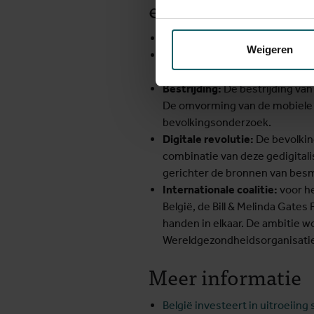
elimineren
Diagnose:
Vandaag zijn er sne
Weigeren
Behandeling:
Vanaf 2018 zal be
ook veel veiliger zijn dan voor
Bestrijding:
De bestrijding van
De omvorming van de mobiele p
bevolkingsonderzoek.
Digitale revolutie:
De bevolkin
combinatie van deze gedigitali
gerichter de bronnen van besm
Internationale coalitie:
voor he
België, de Bill & Melinda Gate
handen in elkaar. De ambitie w
Wereldgezondheidsorganisati
Meer informatie
België investeert in uitroeiing