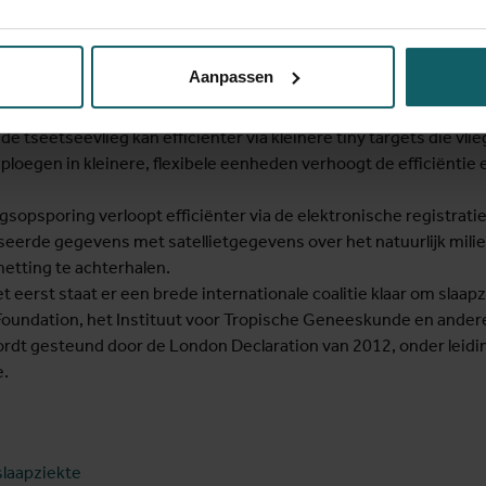
ltesten beschikbaar die het mogelijk maken om nieuwe gevallen sn
Aanpassen
handeling mogelijk zijn via medicatie in pilvorm en niet langer v
heen.
 de tseetseevlieg kan efficiënter via kleinere tiny targets die vl
loegen in kleinere, flexibele eenheden verhoogt de efficiëntie
gsopsporing verloopt efficiënter via de elektronische registrati
seerde gegevens met satellietgegevens over het natuurlijk milie
etting te achterhalen.
t eerst staat er een brede internationale coalitie klaar om slaapzi
s Foundation, het Instituut voor Tropische Geneeskunde en ander
ordt gesteund door de London Declaration van 2012, onder leidi
e.
 slaapziekte