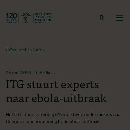
Terug naar start
Naar zoek
Open
Overzicht stories
25 mei 2018
Artikels
ITG stuurt experts
naar ebola-uitbraak
Het ITG stuurt zaterdag (26 mei) twee onderzoekers naar
Congo als ondersteuning bij de ebola-uitbraak.