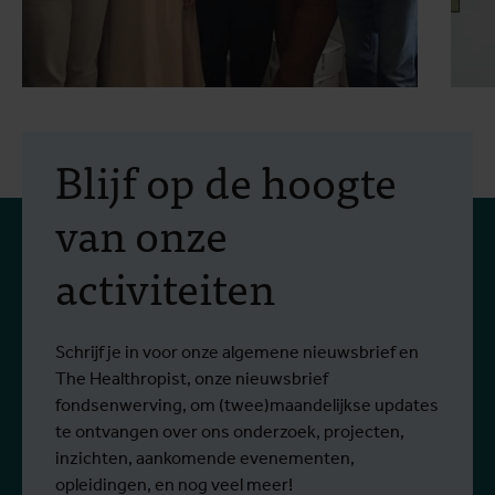
30 juli 2026
- Artikels
2
Erasmus+-mobiliteit:
Blijf op de hoogte
praktijkopleiding in
van onze
vectorbestrijding en
activiteiten
screening op het West-
Van 6 tot 17 juli 2026 namen Stien
O
Nijlvirus
Lees meer
L
Vereecken en Emma Vandenberghe, twee
e
ITG-wetenschappers van de Dienst
g
Schrijf je in voor onze algemene nieuwsbrief en
Entomologie, deel aan een opleiding bij
r
The Healthropist, onze nieuwsbrief
Ecodevelopment in Griekenland, met de
W
fondsenwerving, om (twee)maandelijkse updates
steun van een Erasmus+-mobiliteitsbeurs
D
te ontvangen over ons onderzoek, projecten,
voor personeel.
k
inzichten, aankomende evenementen,
v
opleidingen, en nog veel meer!