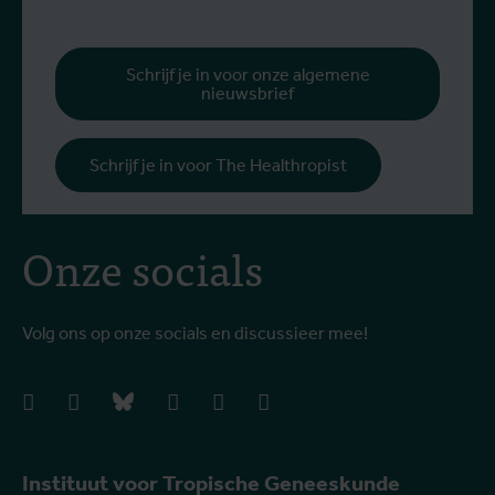
v
g
b
Schrijf je in voor onze algemene
nieuwsbrief
h
Schrijf je in voor The Healthropist
Onze socials
Volg ons op onze socials en discussieer mee!
facebook
instagram
bluesky
linkedIn
youtube
vimeo
Instituut voor Tropische Geneeskunde