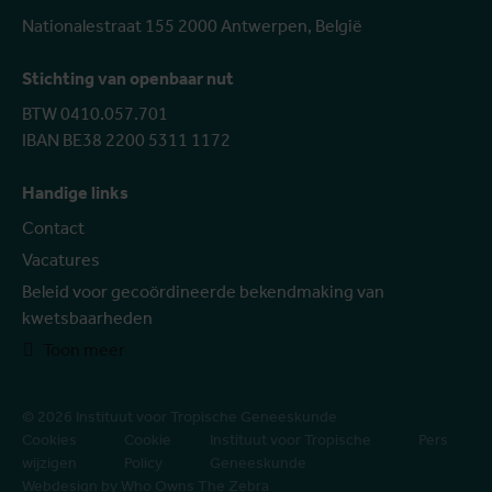
Nationalestraat 155 2000 Antwerpen, België
Stichting van openbaar nut
BTW 0410.057.701
IBAN BE38 2200 5311 1172
Handige links
Contact
Vacatures
Beleid voor gecoördineerde bekendmaking van
kwetsbaarheden
Toon meer
© 2026 Instituut voor Tropische Geneeskunde
Cookies
Cookie
Instituut voor Tropische
Pers
wijzigen
Policy
Geneeskunde
Webdesign by Who Owns The Zebra