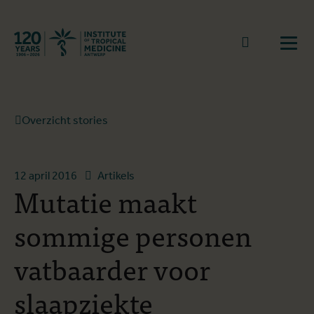
Terug naar start
Naar zoek
Open
Overzicht stories
12 april 2016
Artikels
Mutatie maakt
sommige personen
vatbaarder voor
slaapziekte