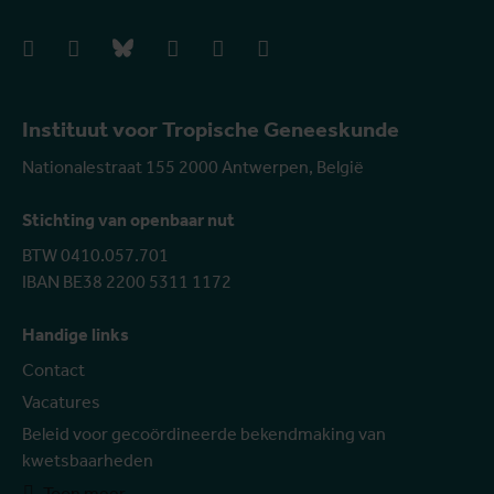
facebook
instagram
bluesky
linkedIn
youtube
vimeo
Instituut voor Tropische Geneeskunde
Nationalestraat 155 2000 Antwerpen, België
Stichting van openbaar nut
BTW 0410.057.701
IBAN BE38 2200 5311 1172
Handige links
Contact
Vacatures
Beleid voor gecoördineerde bekendmaking van
kwetsbaarheden
Toon meer