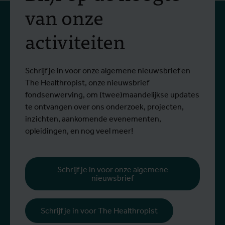
praktijkopleiding in
van onze
vectorbestrijding en
activiteiten
screening op het West-
Van 6 tot 17 juli 2026 namen Stien
O
Nijlvirus
Lees meer
L
Vereecken en Emma Vandenberghe, twee
e
ITG-wetenschappers van de Dienst
g
Schrijf je in voor onze algemene nieuwsbrief en
Entomologie, deel aan een opleiding bij
r
The Healthropist, onze nieuwsbrief
Ecodevelopment in Griekenland, met de
W
fondsenwerving, om (twee)maandelijkse updates
steun van een Erasmus+-mobiliteitsbeurs
D
te ontvangen over ons onderzoek, projecten,
voor personeel.
k
inzichten, aankomende evenementen,
v
opleidingen, en nog veel meer!
v
g
b
Schrijf je in voor onze algemene
nieuwsbrief
h
Schrijf je in voor The Healthropist