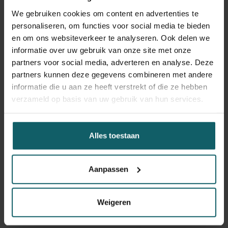
verwacht. Dat komt door het menselijke enzym APOBEC3,
We gebruiken cookies om content en advertenties te
dat onder meer in de vaginale en anale regio actief is.
personaliseren, om functies voor social media te bieden
Wanneer dit enzym het virus probeert te bestrijden,
en om ons websiteverkeer te analyseren. Ook delen we
veroorzaakt het specifieke mutaties in het DNA van het
informatie over uw gebruik van onze site met onze
virus.
Daan Jansen
(Dienst Klinische Virologie,
partners voor social media, adverteren en analyse. Deze
Departement Klinische Wetenschappen) onderzoekt of
partners kunnen deze gegevens combineren met andere
deze mutaties wijzen op seksuele overdracht. Zijn
informatie die u aan ze heeft verstrekt of die ze hebben
bevindingen moeten bijdragen aan gerichtere reacties
verzameld op basis van uw gebruik van hun services.
tijdens uitbraken, zodat mensen met het grootste risico
beter beschermd kunnen worden.
Alles toestaan
Aanpassen
Weigeren