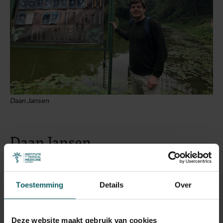
Daan Jansen
Daan Jansen
Mpox is een heropduikende infectieziekte die een
groeiende uitdaging vormt voor de volksgezondheid,
Toestemming
Details
Over
vooral in Centraal-Afrika, waar het aantal gevallen snel
toeneemt. Onderzoek heeft aangetoond dat het
mpoxvirus zich bij mensen sneller verspreidt dan
Deze website maakt gebruik van cookies