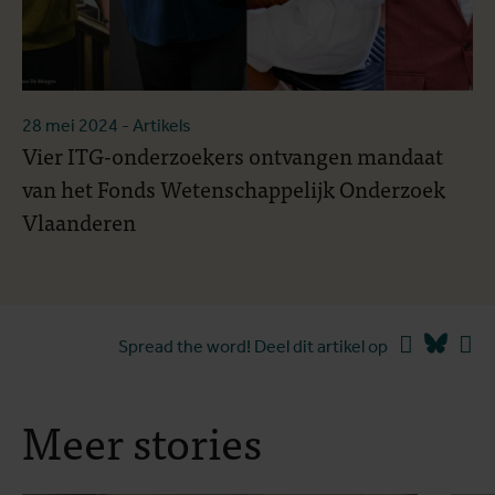
28 mei 2024
- Artikels
Vier ITG-onderzoekers ontvangen mandaat
van het Fonds Wetenschappelijk Onderzoek
Vlaanderen
Facebook
Blues
Li
Spread the word! Deel dit artikel op
Meer stories