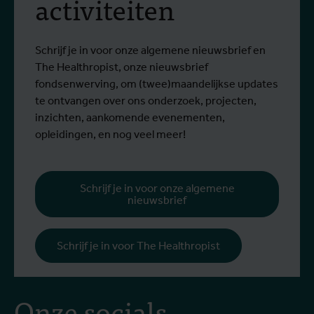
activiteiten
screening op het West-
Van 6 tot 17 juli 2026 namen Stien
O
Nijlvirus
Lees meer
L
Vereecken en Emma Vandenberghe, twee
e
ITG-wetenschappers van de Dienst
g
Schrijf je in voor onze algemene nieuwsbrief en
Entomologie, deel aan een opleiding bij
r
The Healthropist, onze nieuwsbrief
Ecodevelopment in Griekenland, met de
W
fondsenwerving, om (twee)maandelijkse updates
steun van een Erasmus+-mobiliteitsbeurs
D
te ontvangen over ons onderzoek, projecten,
voor personeel.
k
inzichten, aankomende evenementen,
v
opleidingen, en nog veel meer!
v
g
b
Schrijf je in voor onze algemene
nieuwsbrief
h
Schrijf je in voor The Healthropist
Onze socials