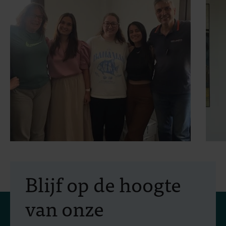
30 juli 2026
- Artikels
2
Erasmus+-mobiliteit:
Blijf op de hoogte
praktijkopleiding in
van onze
vectorbestrijding en