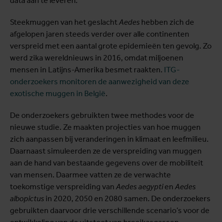
data aan te leveren
.
Steekmuggen van het geslacht
Aedes
hebben zich de
afgelopen jaren steeds verder over alle continenten
verspreid met een aantal grote epidemieën ten gevolg. Zo
werd zika wereldnieuws in 2016, omdat miljoenen
mensen in Latijns-Amerika besmet raakten.
ITG-
onderzoekers monitoren de aanwezigheid van deze
exotische muggen in België
.
De onderzoekers gebruikten twee methodes voor de
nieuwe studie. Ze maakten projecties van hoe muggen
zich aanpassen bij veranderingen in klimaat en leefmilieu.
Daarnaast simuleerden ze de verspreiding van muggen
aan de hand van bestaande gegevens over de mobiliteit
van mensen. Daarmee vatten ze de verwachte
toekomstige verspreiding van
Aedes aegypti
en
Aedes
albopictus
in 2020, 2050 en 2080 samen. De onderzoekers
gebruikten daarvoor drie verschillende scenario’s voor de