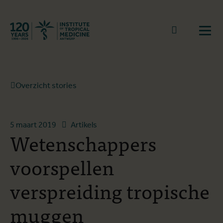
Terug naar start
Naar zoek
Open
Overzicht stories
5 maart 2019
Artikels
Wetenschappers
voorspellen
verspreiding tropische
muggen