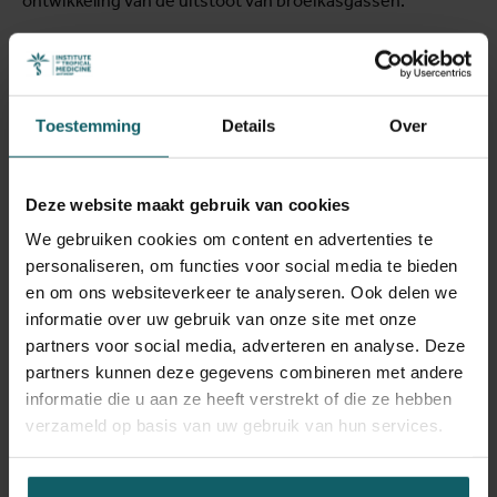
ontwikkeling van de uitstoot van broeikasgassen.
De kaarten bieden een houvast om monitoring en
bestrijding van de steekmuggen gerichter te plannen en
dus bij te dragen aan controle van de verspreiding van
Toestemming
Details
Over
epidemieën veroorzaakt door de steekmuggen.
“De geschatte verspreidingssnelheid van de tijgermug in
Europa over de laatste decennia is ongeveer 100 km per
Deze website maakt gebruik van cookies
jaar. Onze recente vondsten op parkeerplaatsen in het
We gebruiken cookies om content en advertenties te
zuiden van België zijn waarschijnlijk de eerste tekenen dat
personaliseren, om functies voor social media te bieden
de mug België heeft bereikt vanuit reeds gekoloniseerde
en om ons websiteverkeer te analyseren. Ook delen we
streken,” aldus Van Bortel.
informatie over uw gebruik van onze site met onze
partners voor social media, adverteren en analyse. Deze
Enkele tijgermuggen in België betekent niet dat we ons
partners kunnen deze gegevens combineren met andere
meteen aan een virusuitbraak moeten verwachten, maar
informatie die u aan ze heeft verstrekt of die ze hebben
als de populatie muggen groeit dan is de kans ook groter
verzameld op basis van uw gebruik van hun services.
dat er lokale overdracht van een bepaald virus op gang
komt. Tropische virussen zoals dengue en chikungunya
komen meestal het land binnen via een geïnfecteerde