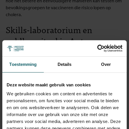
hoe het betere en eenvoudigere manieren kan testen om
bevolkingsgroepen te vaccineren die risico lopen op
cholera.
Skills-laboratorium en
veldhospitaal in Antwerpen
Dankzij de financiering van de Vlaamse overheid kon het
ITG ook investeren in zijn epidemische onderzoeks- en
Toestemming
Details
Over
opleidingsfaciliteiten voor Belgische en internationale
gezondheidswerkers. Ons skills-laboratorium biedt
hands-on-training voor veilige en veldgerichte
Deze website maakt gebruik van cookies
laboratoriumondersteuning tijdens onderzoek naar
We gebruiken cookies om content en advertenties te
uitbraken. Het gaat onder andere om patiëntgerichte
personaliseren, om functies voor social media te bieden
diagnostiek, apparatuur die is aangepast aan tropische
en om ons websiteverkeer te analyseren. Ook delen we
omstandigheden, evenals middelen om stalen in
informatie over uw gebruik van onze site met onze
afgelegen gebieden op te slaan en te verzenden.
partners voor social media, adverteren en analyse. Deze
Bovendien heeft het ITG in Antwerpen een tropisch
partners kunnen deze gegevens combineren met andere