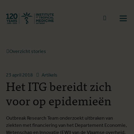
Terug naar start
Naar zoek
Open
Overzicht stories
23 april 2018
Artikels
Het ITG bereidt zich
voor op epidemieën
Outbreak Research Team onderzoekt uitbraken van
ziekten met financiering van het Departement Economie,
Wetenschap en Innovatie (EWI) van de Vlaamse overheid.