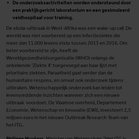
De onderzoeksactiviteiten worden ondersteund door
een praktijkgericht laboratorium en een gesimuleerd
veldhospitaal voor training.
De ebola-uitbraak in West-Afrika was een wake-up call. De
wereld was niet voorbereid op een infectieziekte die
meer dan 11.000 levens eiste tussen 2013 en 2016. Om
beter voorbereid te zijn, heeft de
Wereldgezondheidsorganisatie (WHO) onlangs de
onbekende 'Ziekte X' toegevoegd aan haar lijst met
prioritaire ziekten. Paraatheid gaat verder dan de
humanitaire respons, en omvat ook onderzoek tijdens
uitbraken. Wetenschappelijk onderzoek kan leiden tot
levensreddende inzichten wanneer zich een nieuwe
uitbraak voordoet. De Vlaamse overheid, Departement
Economie, Wetenschap en Innovatie (EWI), investeert 2,5
miljoen euro in het nieuwe Outbreak Research Team van
het ITG.
Philippe Muyters
, Minister van Wetenschap: "Het ITG is