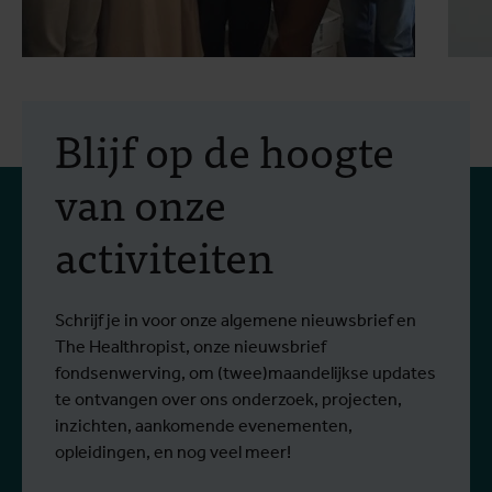
30 juli 2026
- Artikels
2
Erasmus+-mobiliteit:
Blijf op de hoogte
praktijkopleiding in
van onze
vectorbestrijding en
activiteiten
screening op het West-
Van 6 tot 17 juli 2026 namen Stien
O
Nijlvirus
Lees meer
L
Vereecken en Emma Vandenberghe, twee
e
ITG-wetenschappers van de Dienst
g
Schrijf je in voor onze algemene nieuwsbrief en
Entomologie, deel aan een opleiding bij
r
The Healthropist, onze nieuwsbrief
Ecodevelopment in Griekenland, met de
W
fondsenwerving, om (twee)maandelijkse updates
steun van een Erasmus+-mobiliteitsbeurs
D
te ontvangen over ons onderzoek, projecten,
voor personeel.
k
inzichten, aankomende evenementen,
v
opleidingen, en nog veel meer!
v