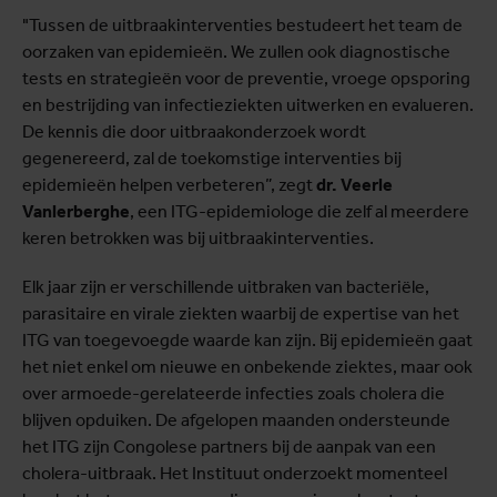
"Tussen de uitbraakinterventies bestudeert het team de
oorzaken van epidemieën. We zullen ook diagnostische
tests en strategieën voor de preventie, vroege opsporing
en bestrijding van infectieziekten uitwerken en evalueren.
De kennis die door uitbraakonderzoek wordt
gegenereerd, zal de toekomstige interventies bij
epidemieën helpen verbeteren”, zegt
dr. Veerle
Vanlerberghe
, een ITG-epidemiologe die zelf al meerdere
keren betrokken was bij uitbraakinterventies.
Elk jaar zijn er verschillende uitbraken van bacteriële,
parasitaire en virale ziekten waarbij de expertise van het
ITG van toegevoegde waarde kan zijn. Bij epidemieën gaat
het niet enkel om nieuwe en onbekende ziektes, maar ook
over armoede-gerelateerde infecties zoals cholera die
blijven opduiken. De afgelopen maanden ondersteunde
het ITG zijn Congolese partners bij de aanpak van een
cholera-uitbraak. Het Instituut onderzoekt momenteel