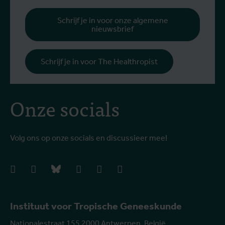
g
b
Schrijf je in voor onze algemene
nieuwsbrief
h
Schrijf je in voor The Healthropist
Onze socials
Volg ons op onze socials en discussieer mee!
facebook
instagram
bluesky
linkedIn
youtube
vimeo
Instituut voor Tropische Geneeskunde
Nationalestraat 155 2000 Antwerpen, België