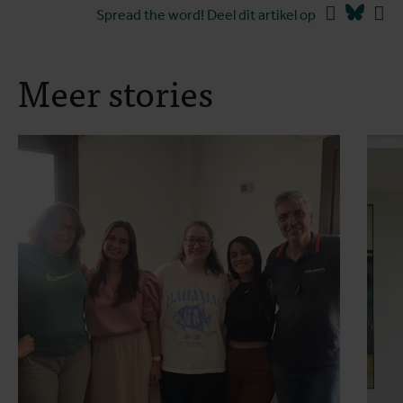
Facebook
Blues
Li
Spread the word! Deel dit artikel op
Meer stories