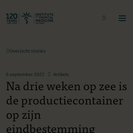
Terug naar start
Naar zoek
Open
Overzicht stories
6 september 2022
Artikels
Na drie weken op zee is
de productiecontainer
op zijn
eindbestemming