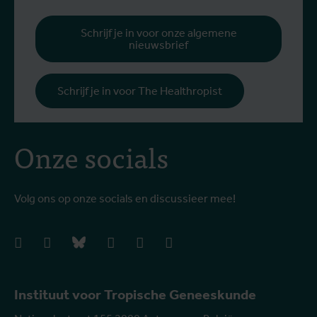
g
b
Schrijf je in voor onze algemene
nieuwsbrief
h
Schrijf je in voor The Healthropist
Onze socials
Volg ons op onze socials en discussieer mee!
facebook
instagram
bluesky
linkedIn
youtube
vimeo
Instituut voor Tropische Geneeskunde