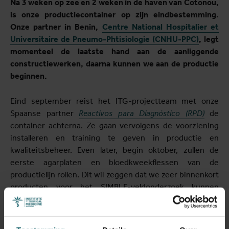
Na 3 weken op zee en 2 weken in de haven van Cotonou,
is onze productiecontainer op zijn eindbestemming.
Onze partner in Benin,
Centre National Hospitalier et
Universitaire de Pneumo-Phtisiologie (CNHU-PPC)
, legt
momenteel de laatste hand aan de aanliggende
constructiewerken, daarna kunnen we aan de productie
beginnen.
Eind september reist het ITG-projectteam met onze
Spaanse partner
Reactivos para Diagnóstico (RPD)
de
container achterna. Ze gaan vervolgens de voorziening
installeren en training te geven in productie en
kwaliteitsbeheer. Even later, begin oktober, zullen de
eerste agarplaten en bloedkweekflessen van de
productielijn rollen. Dit wil zeggen dat we zeer binnenkort
producten voor het SIMBLE-veldonderzoek kunnen
leveren.