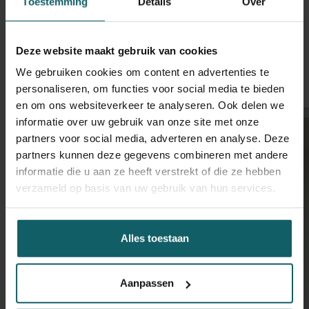
Toestemming
Details
Over
Facebook
Blues
Li
Spread the word! Deel dit artikel op
Deze website maakt gebruik van cookies
Meer stories
We gebruiken cookies om content en advertenties te
personaliseren, om functies voor social media te bieden
en om ons websiteverkeer te analyseren. Ook delen we
informatie over uw gebruik van onze site met onze
partners voor social media, adverteren en analyse. Deze
partners kunnen deze gegevens combineren met andere
informatie die u aan ze heeft verstrekt of die ze hebben
verzameld op basis van uw gebruik van hun services.
Alles toestaan
Aanpassen