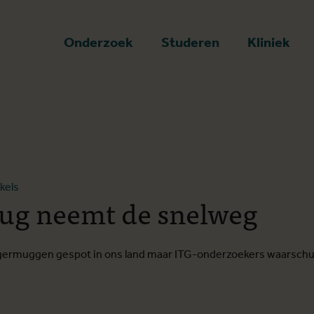
art
Onderzoek
Studeren
Kliniek
ikels
ug neemt de snelweg
tijgermuggen gespot in ons land maar ITG-onderzoekers waarsc