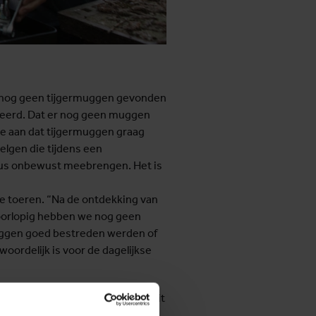
9 nog geen tijgermuggen gevonden
cteerd. Dat er nog geen muggen
e aan dat tijgermuggen graag
elgen die tijdens een
dus onbewust meebrengen. Het is
le toeren. “Na de ontdekking van
 Voorlopig hebben we nog geen
muggen goed bestreden werden of
woordelijk is voor de dagelijkse
 via nieuwe toegangswegen vanuit
jes aangetroffen op