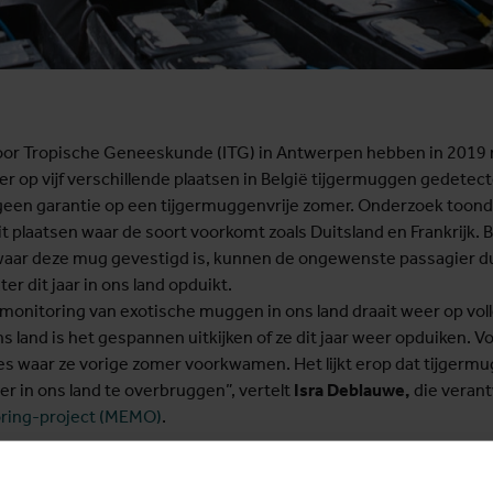
voor Tropische Geneeskunde (ITG) in Antwerpen hebben in 201
er op vijf verschillende plaatsen in België tijgermuggen gedete
geen garantie op een tijgermuggenvrije zomer. Onderzoek toond
plaatsen waar de soort voorkomt zoals Duitsland en Frankrijk. B
 waar deze mug gevestigd is, kunnen de ongewenste passagier 
er dit jaar in ons land opduikt.
monitoring van exotische muggen in ons land draait weer op vol
ons land is het gespannen uitkijken of ze dit jaar weer opduiken.
es waar ze vorige zomer voorkwamen. Het lijkt erop dat tijger
ter in ons land te overbruggen”, vertelt
Isra Deblauwe,
die verant
ing-project (MEMO)
.
r ontdekten ITG-wetenschappers dat tijgermuggen ons bereiken
tsland. In de provincies Luxemburg en Namen werden immers eit