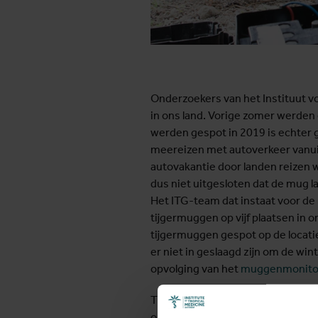
Onderzoekers van het Instituut 
in ons land. Vorige zomer werden 
werden gespot in 2019 is echter 
meereizen met autoverkeer vanuit 
autovakantie door landen reizen
dus niet uitgesloten dat de mug lat
Het ITG-team dat instaat voor de 
tijgermuggen op vijf plaatsen in 
tijgermuggen gespot op de locati
er niet in geslaagd zijn om de win
opvolging van het
muggenmonitor
Tijdens het onderzoek vorig jaa
onze buurlanden Frankrijk en Dui