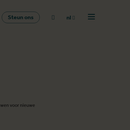
Steun ons
Naar zoeken
nl
Open menu
nl
en
fr
huwen voor nieuwe