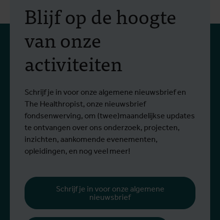
De hitte zal blijven en we
Blijf op de hoogte
moeten ze ruimte geven
van onze
Hoe komt het dat we keer op keer
activiteiten
Lees meer
reageren alsof hitte een tijdelijke
I
noodtoestand is? Dit opiniestuk van
L
0
Stefanie Dens, ingenieur-architect en
Schrijf je in voor onze algemene nieuwsbrief en
stedenbouwkundig ontwerper, is
The Healthropist, onze nieuwsbrief
gepubliceerd in De Tijd.
fondsenwerving, om (twee)maandelijkse updates
te ontvangen over ons onderzoek, projecten,
inzichten, aankomende evenementen,
opleidingen, en nog veel meer!
Schrijf je in voor onze algemene
nieuwsbrief