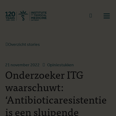
Terug naar start
Naar zoek
Open
Overzicht stories
21 november 2022
Opiniestukken
Onderzoeker ITG
waarschuwt:
‘Antibioticaresistentie
is een sluipende