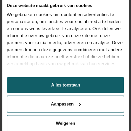
Deze website maakt gebruik van cookies
“Daarnaast worden antibiotica ook gebruikt in de
We gebruiken cookies om content en advertenties te
plantenteelt en in de veeteelt. Dieren in de veeteelt
personaliseren, om functies voor social media te bieden
krijgen vaak antibiotica toegediend om gezonder te blijven
en om ons websiteverkeer te analyseren. Ook delen we
en te blijven groeien. De resten daarvan komen in ons
informatie over uw gebruik van onze site met onze
water en in ons vlees terecht. We krijgen dus ook
partners voor social media, adverteren en analyse. Deze
onbewust antibiotica binnen.”
partners kunnen deze gegevens combineren met andere
informatie die u aan ze heeft verstrekt of die ze hebben
Kunnen patiënten zich bewuster zijn van het gebruik?
verzameld op basis van uw gebruik van hun services.
“Ik denk dat dit sowieso bij de huisarts ligt. Er zijn veel
mensen die daadwerkelijk alles doen wat de huisarts zegt,
wat op zich slim is. De huisartsen hebben hier een grote
Alles toestaan
rol te spelen. We noemen dit
antibiotics stewardship
: zij
hebben een voorbeeldrol voor de patiënten en moeten
hen de verschillende opties uitleggen. Soms kan het een
Aanpassen
goed idee zijn antibiotica te geven. Maar in veel gevallen
kun je ook wachten en kijken of je eigen immuunsysteem
sterk genoeg is.
Weigeren