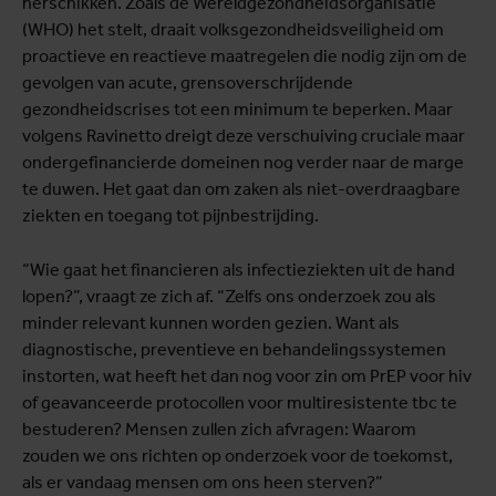
herschikken. Zoals de Wereldgezondheidsorganisatie
(WHO) het stelt, draait volksgezondheidsveiligheid om
proactieve en reactieve maatregelen die nodig zijn om de
gevolgen van acute, grensoverschrijdende
gezondheidscrises tot een minimum te beperken. Maar
volgens Ravinetto dreigt deze verschuiving cruciale maar
ondergefinancierde domeinen nog verder naar de marge
te duwen. Het gaat dan om zaken als niet-overdraagbare
ziekten en toegang tot pijnbestrijding.
“Wie gaat het financieren als infectieziekten uit de hand
lopen?”, vraagt ze zich af. “Zelfs ons onderzoek zou als
minder relevant kunnen worden gezien. Want als
diagnostische, preventieve en behandelingssystemen
instorten, wat heeft het dan nog voor zin om PrEP voor hiv
of geavanceerde protocollen voor multiresistente tbc te
bestuderen? Mensen zullen zich afvragen: Waarom
zouden we ons richten op onderzoek voor de toekomst,
als er vandaag mensen om ons heen sterven?”