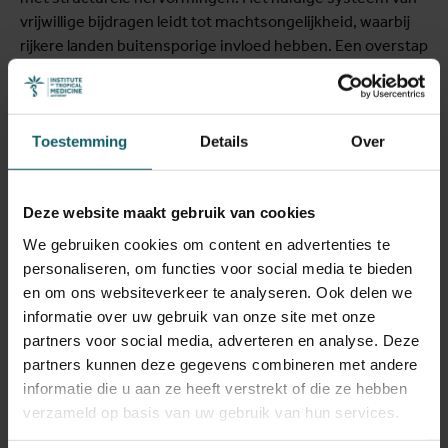
vrijwillige bijdragen leidt tot machtsongelijkheid, waarbij
rijkere landen buitensporige invloed hebben. Een overstap
naar verplichte bijdragen op basis van het bbp zou de weg
vrijmaken voor een structurele benadering van
'Global
Public Investment
', passend bij de uitdagingen van deze
tijd. Daarbij is eerlijk bestuur essentieel binnen
Toestemming
Details
Over
instellingen zoals het Global Fund, in overeenstemming
met
de Lusaka-agenda
.
Deze website maakt gebruik van cookies
We gebruiken cookies om content en advertenties te
personaliseren, om functies voor social media te bieden
De gevolgen van stilstand
en om ons websiteverkeer te analyseren. Ook delen we
informatie over uw gebruik van onze site met onze
Het uitblijven van stabiele financiering zou rampzalige
partners voor social media, adverteren en analyse. Deze
gevolgen hebben:
partners kunnen deze gegevens combineren met andere
informatie die u aan ze heeft verstrekt of die ze hebben
verzameld op basis van uw gebruik van hun services.