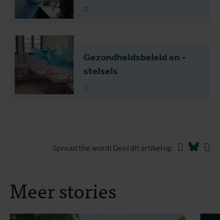
Lees meer
Gezondheidsbeleid en -
stelsels
Lees meer
Facebook
Blues
Li
Spread the word! Deel dit artikel op
Meer stories