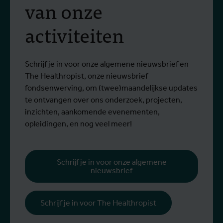
van onze
Hoe komt het dat we keer op keer
activiteiten
Lees meer
reageren alsof hitte een tijdelijke
O
noodtoestand is? Dit opiniestuk van
L
W
Stefanie Dens, ingenieur-architect en
Schrijf je in voor onze algemene nieuwsbrief en
stedenbouwkundig ontwerper, is
The Healthropist, onze nieuwsbrief
gepubliceerd in De Tijd.
fondsenwerving, om (twee)maandelijkse updates
te ontvangen over ons onderzoek, projecten,
inzichten, aankomende evenementen,
opleidingen, en nog veel meer!
Schrijf je in voor onze algemene
nieuwsbrief
Schrijf je in voor The Healthropist