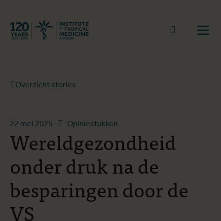
Terug naar start
Naar zoek
Open
Overzicht stories
22 mei 2025
Opiniestukken
Wereldgezondheid
onder druk na de
besparingen door de
VS