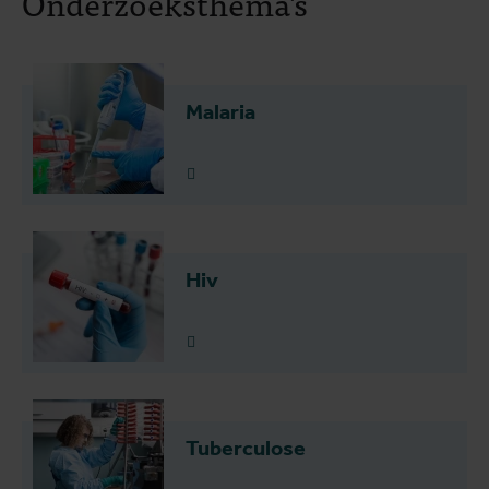
Onderzoeksthema's
Malaria
Lees meer
Hiv
Lees meer
Tuberculose