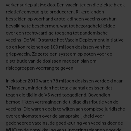
varkensgriep uit Mexico. Een vaccin tegen die ziekte bleek
relatief eenvoudig te produceren. Rijkere landen
bestelden op voorhand grote ladingen vaccins om hun
bevolking te beschermen, wat tot bezorgdheid leidde
over een rechtvaardige toegang tot pandemische
vaccins. De WHO startte het Vaccin Deployment Initiative
op en kon rekenen op 100 miljoen dosissen van het
griepvaccin. Ze zette een systeem op poten voor de
distributie van de dosissen met een plan om
risicogroepen voorrang te geven.
In oktober 2010 waren 78 miljoen dosissen verdeeld naar
77 landen, minder dan het totale aantal dosissen dat
tegen die tijd in de VS werd toegediend. Bovendien
bemoeilijkten vertragingen de tijdige distributie van de
vaccins. Die waren deels te wijten aan complexe juridische
overeenkomsten over de aansprakelijkheid voor
gedoneerde vaccins, de goedkeuring van vaccins door de
WHO en de ontwikkeling van uitvoeringsplannen door de