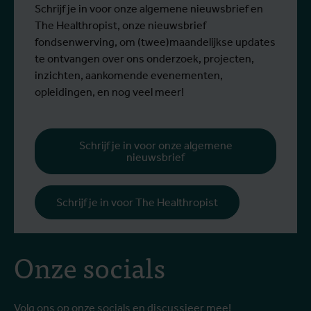
Stefanie Dens, ingenieur-architect en
Schrijf je in voor onze algemene nieuwsbrief en
stedenbouwkundig ontwerper, is
The Healthropist, onze nieuwsbrief
gepubliceerd in De Tijd.
fondsenwerving, om (twee)maandelijkse updates
te ontvangen over ons onderzoek, projecten,
inzichten, aankomende evenementen,
opleidingen, en nog veel meer!
Schrijf je in voor onze algemene
nieuwsbrief
Schrijf je in voor The Healthropist
Onze socials
Volg ons op onze socials en discussieer mee!