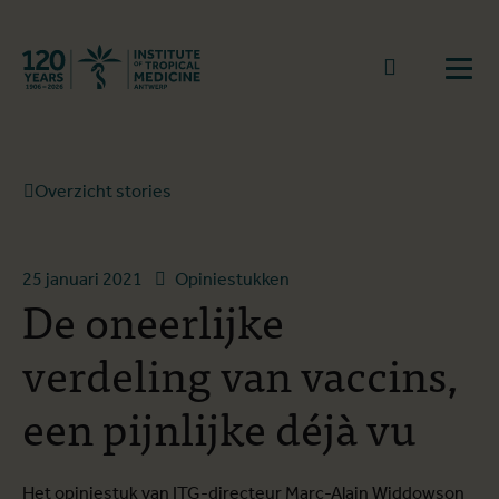
Terug naar start
Naar zoek
Open
Overzicht stories
25 januari 2021
Opiniestukken
De oneerlijke
verdeling van vaccins,
een pijnlijke déjà vu
Het opiniestuk van ITG-directeur Marc-Alain Widdowson