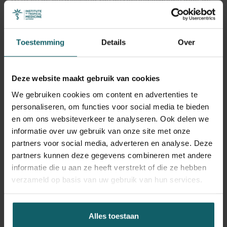
landen, een voorwaarde om vaccins te ontvangen. Het
resultaat was dat lage-inkomenslanden minstens zes
maanden later konden vaccineren dan hoge-
Toestemming
Details
Over
inkomenslanden. Maar omdat de pandemie niet zo ernstig
bleek als gevreesd, nam het enthousiasme voor
vaccineren in veel landen af en werd de beschikbaarheid
Deze website maakt gebruik van cookies
van vaccindosissen geen groot probleem.
We gebruiken cookies om content en advertenties te
De grootste bedreiging
personaliseren, om functies voor social media te bieden
en om ons websiteverkeer te analyseren. Ook delen we
Meer dan tien jaar na de laatste pandemie worstelen we
informatie over uw gebruik van onze site met onze
met dezelfde problemen. Het vaccinnationalisme is weer
partners voor social media, adverteren en analyse. Deze
opgedoken en landen hebben enorme bilaterale
partners kunnen deze gegevens combineren met andere
overeenkomsten gesloten om de eigen bevolking te
informatie die u aan ze heeft verstrekt of die ze hebben
beschermen. Opnieuw is er een wettelijk en financieel
verzameld op basis van uw gebruik van hun services.
kader vanuit de WHO opgericht (Covax) en zijn er
afspraken gemaakt om landen met een laag inkomen ook
toegang te geven tot vaccindosissen.
Alles toestaan