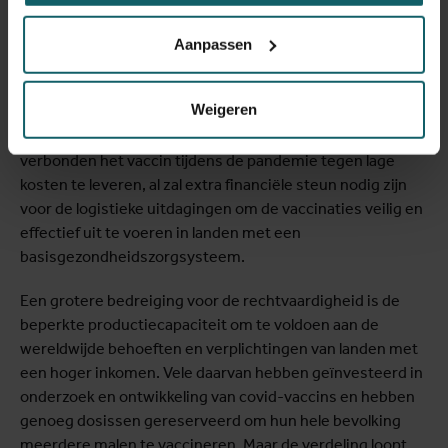
Maar covid-19 is veel dodelijker dan de grieppandemie van
2009 en heeft sommige hoge-inkomenslanden het hardst
Aanpassen
getroffen – ongebruikelijk voor besmettelijke ziekten. Zal
Covax werken? De kostprijs van het vaccin op zich is niet
Weigeren
het grote knelpunt. Alvast twee farmaceutische bedrijven,
AstraZeneca en Johnson & Johnson, hebben zich ertoe
verbonden het vaccin tijdens de pandemie tegen lage
kosten te leveren, al zal extra financiële steun nodig zijn
voor de logistieke uitdagingen om de vaccinaties veilig en
effectief uit te voeren in landen met een
basisgezondheidszorgsysteem.
Een grotere bedreiging voor de rechtvaardigheid is de
beperkte productiecapaciteit om te voldoen aan de
wereldwijde behoeften en verplichtingen van landen met
een hoger inkomen. Vele daarvan hebben geïnvesteerd in
onderzoek en ontwikkeling van covid-vaccins en hebben
genoeg dosissen gereserveerd om hun hele bevolking
meerdere malen te vaccineren. Maar de verdeling loopt