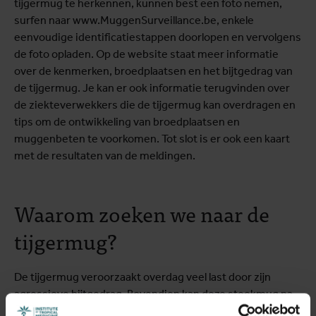
tijgermug te herkennen, kunnen best een foto nemen,
surfen naar www.MuggenSurveillance.be, enkele
eenvoudige identificatiestappen doorlopen en vervolgens
de foto opladen. Op de website staat meer informatie
over de kenmerken, broedplaatsen en het bijtgedrag van
de tijgermug. Je kan er ook informatie terugvinden over
de ziekteverwekkers die de tijgermug kan overdragen en
tips om de ontwikkeling van broedplaatsen en
muggenbeten te voorkomen. Tot slot is er ook een kaart
met de resultaten van de meldingen.
Waarom zoeken we naar de
tijgermug?
De tijgermug veroorzaakt overdag veel last door zijn
agressieve bijtgedrag. Bovendien kan deze steekmug na
het bijten van een besmet persoon, het dengue-,