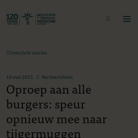
Terug naar start
Naar zoek
Open
Overzicht stories
19 mei 2023
Persberichten
Oproep aan alle
burgers: speur
opnieuw mee naar
tijgermuggen