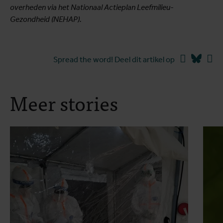
overheden via het Nationaal Actieplan Leefmilieu-
Gezondheid (NEHAP).
Facebook
Blues
Li
Spread the word! Deel dit artikel op
Meer stories