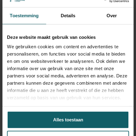
chikungunya-, en zikavirus overbrengen. Het is daarom
belangrijk om een goed zicht te hebben op de introductie
Toestemming
Details
Over
en aanwezigheid van de steekmuggensoort in ons land.
Een ziek persoon én een tijgermug vormen een
gevaarlijke cocktail voor de volksgezondheid.
Deze website maakt gebruik van cookies
We gebruiken cookies om content en advertenties te
“De monitoring van exotische steekmuggen is van
personaliseren, om functies voor social media te bieden
cruciaal belang. Als we op tijd in kaart brengen waar ze
en om ons websiteverkeer te analyseren. Ook delen we
voorkomen, kunnen ze sneller en beter bestreden
informatie over uw gebruik van onze site met onze
worden. De afgelopen jaren steeg het aantal vondsten, en
partners voor social media, adverteren en analyse. Deze
volgens de verwachtingen zal deze trend zich in de
partners kunnen deze gegevens combineren met andere
komende jaren verderzetten. Het is voorlopig nog
informatie die u aan ze heeft verstrekt of die ze hebben
onduidelijk of de tijgermug hier heeft kunnen
verzameld op basis van uw gebruik van hun services.
overwinteren, maar het is belangrijk om de introducties
en mogelijke populaties nauwgezet op te volgen. Zo
kunnen we het risico op virusoverdracht inschatten”,
Alles toestaan
vertelt Isra Deblauwe, entomoloog aan het ITG.