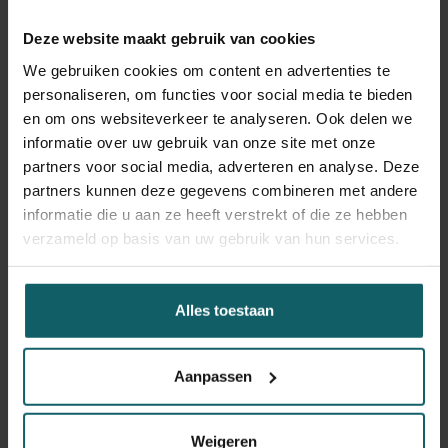
nieuwe locaties opsporen, eerder gemelde locaties
Deze website maakt gebruik van cookies
opvolgen en kunnen er preventieve maatregelen
genomen worden om de populatie te verminderen en de
We gebruiken cookies om content en advertenties te
verspreiding en vestiging van de soort in België te
personaliseren, om functies voor social media te bieden
beperken.”
en om ons websiteverkeer te analyseren. Ook delen we
informatie over uw gebruik van onze site met onze
Welke preventieve
partners voor social media, adverteren en analyse. Deze
partners kunnen deze gegevens combineren met andere
maatregelen kan je
informatie die u aan ze heeft verstrekt of die ze hebben
verzameld op basis van uw gebruik van hun services.
nemen?
Burgers spelen een belangrijke rol in het voorkomen van
Alles toestaan
de verspreiding van de tijgermug. Omdat deze soort haar
eitjes legt in allerlei kunstmatige voorwerpen met
Aanpassen
stilstaand water die vaak voorkomen in tuinen en op
terrassen, zoals emmers, bloempotten, is het essentieel
om deze broedplaatsen te beperken. Stedelijke
Weigeren