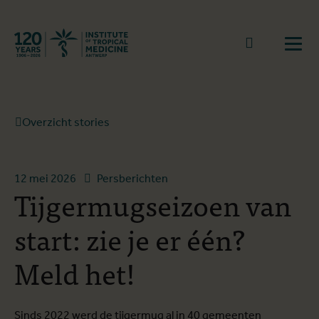
Terug naar start
Naar zoek
Open
Overzicht stories
12 mei 2026
Persberichten
Tijgermugseizoen van
start: zie je er één?
Meld het!
Sinds 2022 werd de tijgermug al in 40 gemeenten