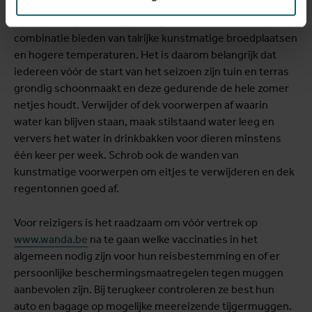
omgevingen zijn gunstig voor de overleving en
voortplanting van de tijgermug, omdat ze de ideale
combinatie bieden van talrijke kunstmatige broedplaatsen
en hogere temperaturen. Het is daarom belangrijk dat
iedereen vóór de start van het seizoen zijn tuin en terras
grondig schoonmaakt en deze gedurende de hele zomer
netjes houdt. Verwijder of dek voorwerpen af waarin
water kan blijven staan, maak stilstaand water leeg en
ververs het water in drinkbakken voor dieren minstens
één keer per week. Schrob ook de wanden van
kunstmatige voorwerpen om eitjes te verwijderen en dek
regentonnen goed af.
Voor reizigers is het raadzaam om vóór vertrek op
www.wanda.be
na te gaan welke vaccinaties in het
algemeen nodig zijn voor hun reisbestemming en of er
persoonlijke beschermingsmaatregelen tegen muggen
aanbevolen zijn. Bij terugkeer controleren ze best hun
auto en bagage op mogelijke meereizende tijgermuggen.