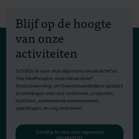
2 juli 2026
- Persberichten
1
In Bunia start een studie
Blijf op de hoogte
naar twee behandelingen
van onze
tegen het Bundibugyo-
activiteiten
virus
Sinds het begin van de uitbraak zijn meer
T
Lees meer
L
dan 1.400 mensen besmet en meer dan
b
430 mensen overleden.
Schrijf je in voor onze algemene nieuwsbrief en
The Healthropist, onze nieuwsbrief
fondsenwerving, om (twee)maandelijkse updates
te ontvangen over ons onderzoek, projecten,
inzichten, aankomende evenementen,
opleidingen, en nog veel meer!
Schrijf je in voor onze algemene
nieuwsbrief