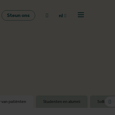
Steun ons
Naar zoeken
nl
Open menu
nl
en
fr
y van patiënten
Studenten en alumni
Sollicitan