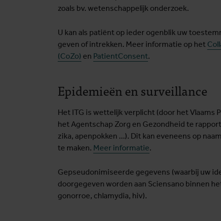
zoals bv. wetenschappelijk onderzoek.
U kan als patiënt op ieder ogenblik uw toest
geven of intrekken. Meer informatie op het
Col
(CoZo)
en
PatientConsent
.
Epidemieën en surveillance
Het ITG is wettelijk verplicht (door het Vlaams
het Agentschap Zorg en Gezondheid te rapporter
zika, apenpokken …). Dit kan eveneens op naa
te maken.
Meer informatie
.
Gepseudonimiseerde gegevens (waarbij uw iden
doorgegeven worden aan Sciensano binnen het k
gonorroe, chlamydia, hiv).