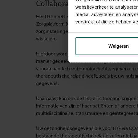
Collaboratief Zorgplatform (
websiteverkeer te analyseren
media, adverteren en analys
Het ITG heeft zich net als vele andere zorginste
verstrekt of die ze hebben v
Zorgplatform (CoZo), een digitaal samenwerkin
zorginstellingen toelaat om snel en veilig medi
wisselen.
Weigeren
Hierdoor worden vanaf 1 januari 2019 onze lab
manier gedeeld met andere zorgverstrekkers. D
voorafgaande toestemming hebt gegeven en en
therapeutische relatie heeft, zoals bv. uw huis
gegevens.
Daarnaast kan ook de ITG-arts toegang krijge
informatie van zijn of haar patiënten bij andere
multidisciplinaire, transmurale en geïntegreerd
Uw gezondheidsgegevens die voor ITG via COZO
bestaande therapeutische relatie zullen niet