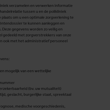
liniek verzamelen en verwerken informatie
handelrelatie tussen u en de polikliniek
e plaats om u een optimale zorgverlening te
iëntendossier te kunnen aanleggen en
g. Deze gegevens worden zo veilig en
el gedeeld met zorgverstrekkers van onze
ook met het administratief personeel
evens:
n mogelijk van een wettelijke
ernummer
rzekerbaarheid (bv. uw mutualiteit)
jd, geslacht, burgerlijke staat, spreektaal
rognose, medische voorgeschiedenis,