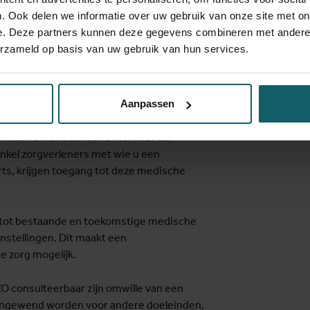
COZO)
. Ook delen we informatie over uw gebruik van onze site met on
e. Deze partners kunnen deze gegevens combineren met andere i
llingen aangesloten bij het Collaboratief
erzameld op basis van uw gebruik van hun services.
gsplatform dat patiënten, zorgverleners en
sche gegevens en informatie uit te
Aanpassen
oratoriumresultaten op een beveiligde
it kan enkel wanneer u hiervoor uw
kel zorgverleners met wie u een
arts, krijgen toegang tot deze medische
n tot bestaande en toekomstige medische
 instellingen. Dit maakt een
e zorg mogelijk.
 consulteerbaar zijn omwille van een
 aangewend worden voor andere doeleinden,