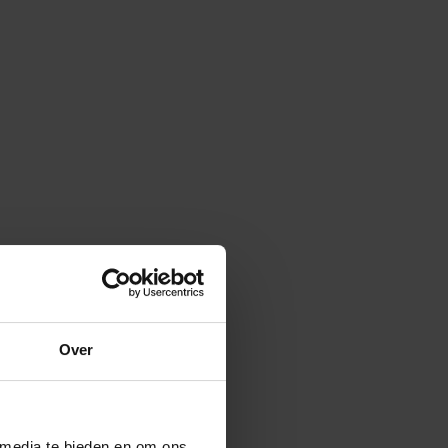
Over
 media te bieden en om ons