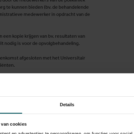
org te kunnen bieden (bv. de behandelende
ministratieve medewerker in opdracht van de
n een kopie krijgen van bv. resultaten van
it nodig is voor de opvolgbehandeling.
nkomst afgesloten met het Universitair
tiënten.
ten gegevens over u gedeeld worden.
orden langs
VaccinNet
.
soonsgegevens van patiënten gedeeld
Details
zal u hiervan op de hoogte gebracht
 van cookies
ent en advertenties te personaliseren, om functies voor social