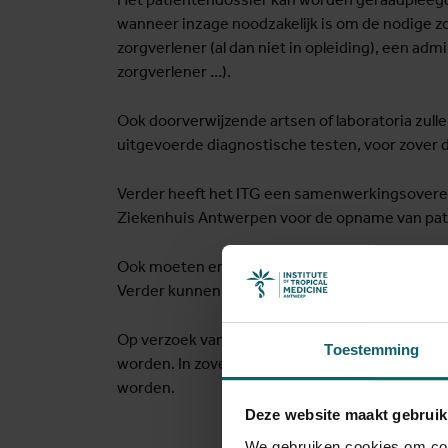
wanneer inzage noodzakelijk is om de nodige z
zorgverlener (al dan niet in opleiding), een ad
zorgverlener …).
Ook doorverwijzende artsen of laboratoria zulle
uitgevoerde diagnostische testen, voor zover d
Verder heeft het ITG een samenwerkingsoveree
Ziekenhuis Antwerpen voor de opname van pa
Ook moeten er met het RIZIV en de mutualitei
Verder kunnen vaccinatiegegevens gedeeld w
Op verzoek van politie en gerecht kunnen per
Toestemming
worden. In zoverre als toegestaan door de wet 
worden.
Deze website maakt gebruik
We gebruiken cookies om cont