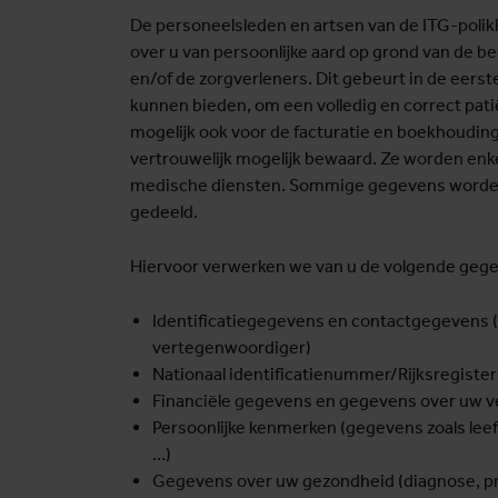
De personeelsleden en artsen van de ITG-polik
over u van persoonlijke aard op grond van de be
en/of de zorgverleners. Dit gebeurt in de eerst
kunnen bieden, om een volledig en correct pat
mogelijk ook voor de facturatie en boekhoudin
vertrouwelijk mogelijk bewaard. Ze worden enk
medische diensten. Sommige gegevens worden 
gedeeld.
Hiervoor verwerken we van u de volgende geg
Identificatiegegevens en contactgegevens (e
vertegenwoordiger)
Nationaal identificatienummer/Rijksregist
Financiële gegevens en gegevens over uw ve
Persoonlijke kenmerken (gegevens zoals leefti
…)
Gegevens over uw gezondheid (diagnose, p