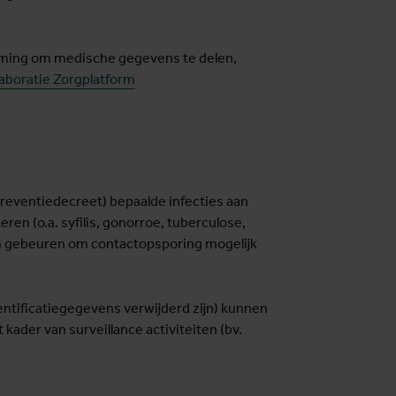
emming om medische gegevens te delen,
laboratie Zorgplatform
 Preventiedecreet) bepaalde infecties aan
en (o.a. syfilis, gonorroe, tuberculose,
m gebeuren om contactopsporing mogelijk
tificatiegegevens verwijderd zijn) kunnen
ader van surveillance activiteiten (bv.